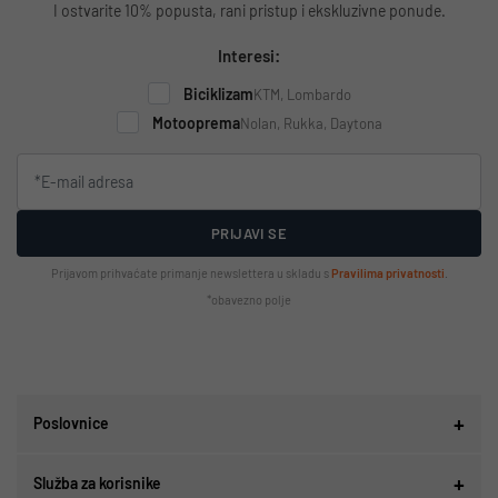
I ostvarite 10% popusta, rani pristup i ekskluzivne ponude.
Interesi:
Biciklizam
KTM, Lombardo
Motooprema
Nolan, Rukka, Daytona
PRIJAVI SE
Prijavom prihvaćate primanje newslettera u skladu s
Pravilima privatnosti
.
*obavezno polje
Poslovnice
Služba za korisnike