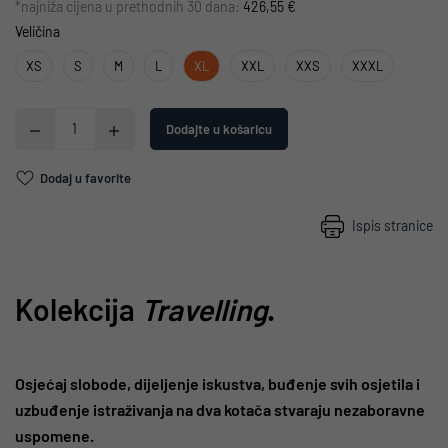
*najniža cijena u prethodnih 30 dana:
426,55 €
Veličina
XS
S
M
L
XL
XXL
XXS
XXXL
Dodajte u košaricu
Dodaj u favorite
Ispis stranice
Kolekcija
Travelling
.
Osjećaj slobode, dijeljenje iskustva, buđenje svih osjetila i
uzbuđenje istraživanja na dva kotača stvaraju nezaboravne
uspomene.