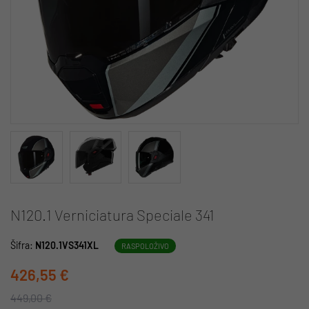
N120.1 Verniciatura Speciale 341
Šifra:
N120.1VS341XL
RASPOLOŽIVO
426,55 €
449,00 €