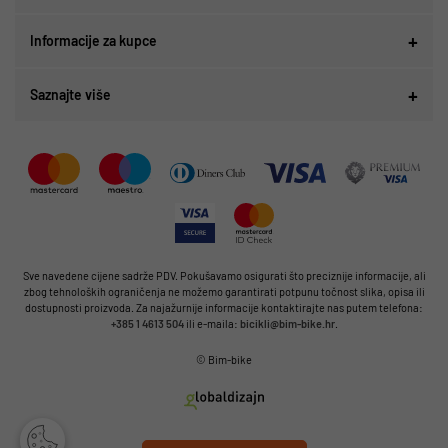
Informacije za kupce
Saznajte više
Sve navedene cijene sadrže PDV. Pokušavamo osigurati što preciznije informacije, ali
zbog tehnoloških ograničenja ne možemo garantirati potpunu točnost slika, opisa ili
dostupnosti proizvoda. Za najažurnije informacije kontaktirajte nas putem telefona:
+385 1 4613 504
ili e-maila:
bicikli@bim-bike.hr
.
© Bim-bike