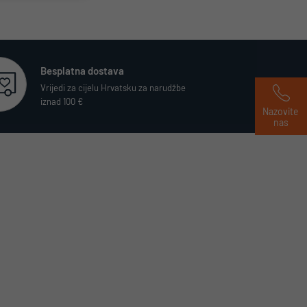
Besplatna dostava
Vrijedi za cijelu Hrvatsku za narudžbe
iznad 100 €
Nazovite 
nas