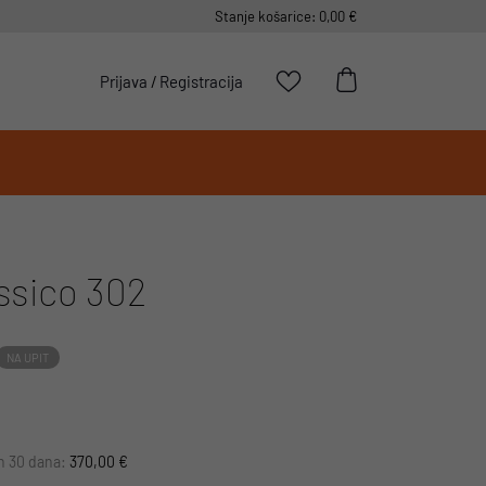
Stanje košarice: 0,00 €
Prijava
/
Registracija
ssico 302
NA UPIT
ih 30 dana:
370,00 €