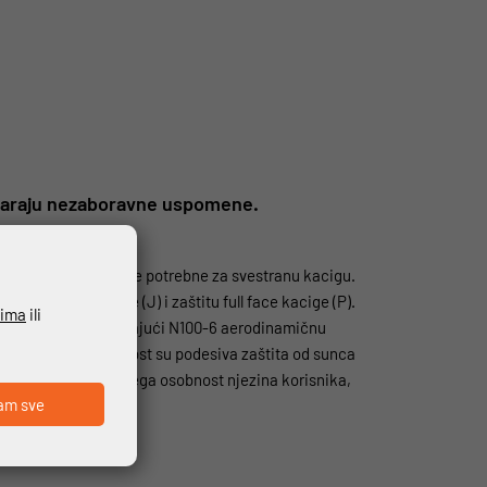
 stvaraju nezaboravne uspomene.
vrhunske performanse potrebne za svestranu kacigu.
lobodu jet kacige (J) i zaštitu full face kacige (P).
ćima
ili
k za bradu otvoren, dajući N100-6 aerodinamičnu
 usmjereni na udobnost su podesiva zaštita od sunca
ije kacige, a prije svega osobnost njezina korisnika,
am sve
avom N-Com.