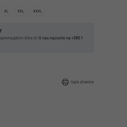
XL
XXL
XXXL
T
oprema@bim-bike.hr
ili nas nazovite na
+385 1
Ispis stranice