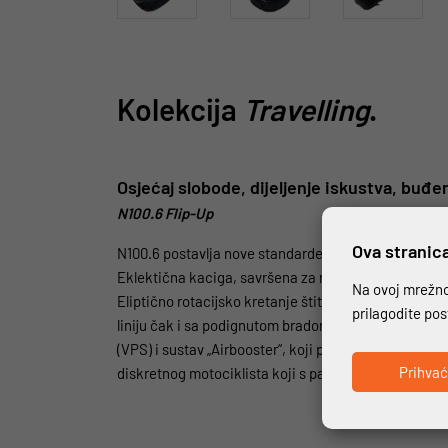
Kolekcija
Travelling
.
Osjećaj slobode, dijeljenje iskustva, buđ
N100.6 Flip-Up
Ova stranica
N100.6 postavlja nove standarde u segmentu polikar
Eklektična kaciga, savršena za moto turizam, a ujedn
Na ovoj mrežnoj
Eliptično rotacijsko kretanje štitnika za bradu om
prilagodite po
liniju čak i sa podignutom bradom. Sustav otvaranja
(VPS) i sustav „Airbooster“, koji pojačava protok zra
Prihva
diskretnog motociklista koji s pažnjom bira svaki 