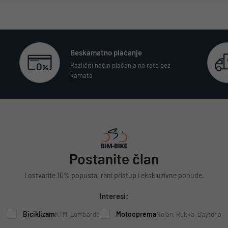
Beskamatno plaćanje
Različiti način plaćanja na rate bez
kamata
Postanite član
I ostvarite 10% popusta, rani pristup i ekskluzivne ponude.
Interesi:
Biciklizam
Motooprema
KTM, Lombardo
Nolan, Rukka, Daytona