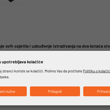
enje svih osjetila i uzbuđenje istraživanja na dva kotača
 upotrebljava kolačiće
bonatnih flip-up kaciga. Dizajnirana inovativnom tehnologijom, nudi 
o i idealna za svakodnevnu upotrebu. Štitnik za bradu na N100-6 jamči s
 stranci koriste se kolačići. Molimo Vas da pročitate
Politiku o kolači
ogućuje smanjenje dimenzije prednjeg dijela na minimum kada je štitni
stavke.
 Dual Action omogućuje izuzetno jednostavno otvaranje. Ostali detalji
ka. Za N100-6 kreiran je niz namjenskih grafika kako bi se istaknule lin
ćam nužne
Prilagodi
Prihvać
detalj svoje opreme. N100-6 može biti opremljen komunikacijskim sust