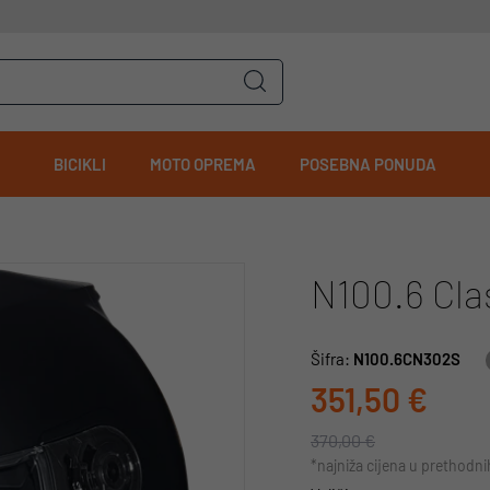
BICIKLI
MOTO OPREMA
POSEBNA PONUDA
N100.6 Cla
Šifra:
N100.6CN302S
351,50 €
370,00 €
*najniža cijena u prethodn