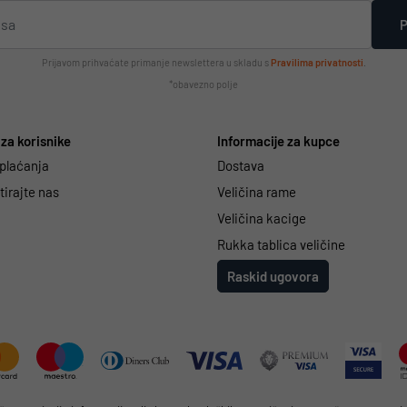
P
Prijavom prihvaćate primanje newslettera u skladu s
Pravilima privatnosti
.
*obavezno polje
za korisnike
Informacije za kupce
 plaćanja
Dostava
irajte nas
Veličina rame
Veličina kacige
Rukka tablica veličine
Raskid ugovora