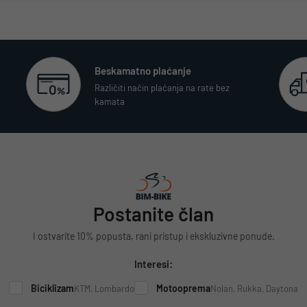
Beskamatno plaćanje
Različiti način plaćanja na rate bez
kamata
Postanite član
I ostvarite 10% popusta, rani pristup i ekskluzivne ponude.
Interesi:
Biciklizam
Motooprema
KTM, Lombardo
Nolan, Rukka, Daytona