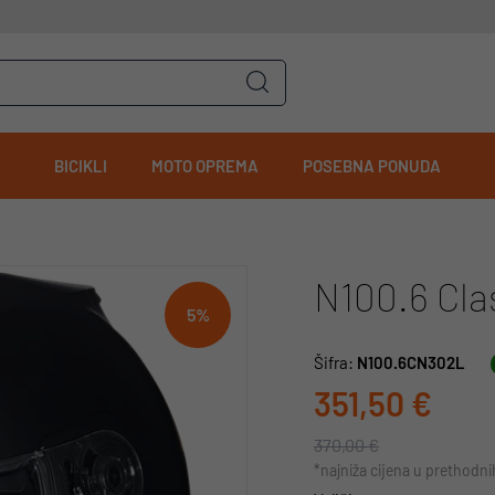
BICIKLI
MOTO OPREMA
POSEBNA PONUDA
N100.6 Cla
5%
Šifra:
N100.6CN302L
351,50 €
370,00 €
*najniža cijena u prethodn