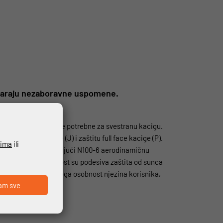
 stvaraju nezaboravne uspomene.
vrhunske performanse potrebne za svestranu kacigu.
lobodu jet kacige (J) i zaštitu full face kacige (P).
ćima
ili
k za bradu otvoren, dajući N100-6 aerodinamičnu
 usmjereni na udobnost su podesiva zaštita od sunca
ije kacige, a prije svega osobnost njezina korisnika,
am sve
avom N-Com.