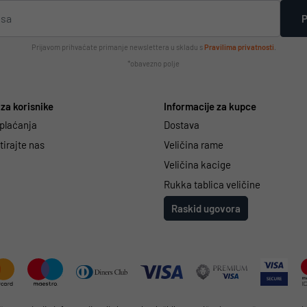
P
Prijavom prihvaćate primanje newslettera u skladu s
Pravilima privatnosti
.
*obavezno polje
za korisnike
Informacije za kupce
 plaćanja
Dostava
irajte nas
Veličina rame
Veličina kacige
Rukka tablica veličine
Raskid ugovora