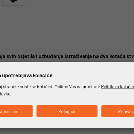
enje svih osjetila i uzbuđenje istraživanja na dva kotača
 upotrebljava kolačiće
bonatnih flip-up kaciga. Dizajnirana inovativnom tehnologijom, nudi 
o i idealna za svakodnevnu upotrebu. Štitnik za bradu na N100-6 jamči s
 stranci koriste se kolačići. Molimo Vas da pročitate
Politiku o kolači
ogućuje smanjenje dimenzije prednjeg dijela na minimum kada je štitni
stavke.
 Dual Action omogućuje izuzetno jednostavno otvaranje. Ostali detalji
ka. Za N100-6 kreiran je niz namjenskih grafika kako bi se istaknule lin
ćam nužne
Prilagodi
Prihvać
detalj svoje opreme. N100-6 može biti opremljen komunikacijskim sust