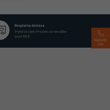
Besplatna dostava
Vrijedi za cijelu Hrvatsku za narudžbe
iznad 100 €
Nazovite 
nas