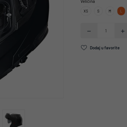
Veličina
XS
S
M
L
Dodaj u favorite