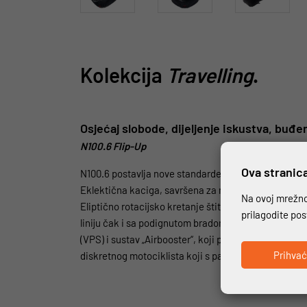
Kolekcija
Travelling
.
Osjećaj slobode, dijeljenje iskustva, buđ
N100.6 Flip-Up
Ova stranica
N100.6 postavlja nove standarde u segmentu polikar
Eklektična kaciga, savršena za moto turizam, a ujedn
Na ovoj mrežnoj
Eliptično rotacijsko kretanje štitnika za bradu om
prilagodite po
liniju čak i sa podignutom bradom. Sustav otvaranja
(VPS) i sustav „Airbooster“, koji pojačava protok zra
Prihva
diskretnog motociklista koji s pažnjom bira svaki 