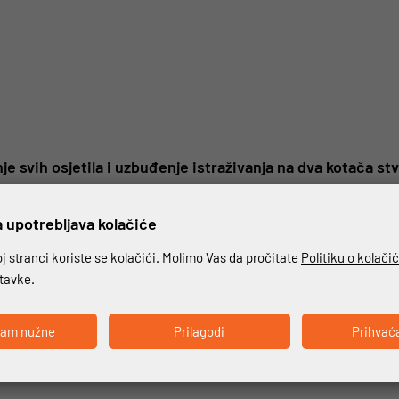
enje svih osjetila i uzbuđenje istraživanja na dva kotača
 upotrebljava kolačiće
bonatnih flip-up kaciga. Dizajnirana inovativnom tehnologijom, nudi 
o i idealna za svakodnevnu upotrebu. Štitnik za bradu na N100-6 jamči s
 stranci koriste se kolačići. Molimo Vas da pročitate
Politiku o kolači
ogućuje smanjenje dimenzije prednjeg dijela na minimum kada je štitni
stavke.
 Dual Action omogućuje izuzetno jednostavno otvaranje. Ostali detalji
ka. Za N100-6 kreiran je niz namjenskih grafika kako bi se istaknule lin
ćam nužne
Prilagodi
Prihvać
detalj svoje opreme. N100-6 može biti opremljen komunikacijskim sust