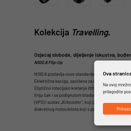
Kolekcija
Travelling
.
Osjećaj slobode, dijeljenje iskustva, buđ
N100.6 Flip-Up
Ova stranica
N100.6 postavlja nove standarde u segmentu polikar
Eklektična kaciga, savršena za moto turizam, a ujedn
Na ovoj mrežnoj
Eliptično rotacijsko kretanje štitnika za bradu om
prilagodite po
liniju čak i sa podignutom bradom. Sustav otvaranja
(VPS) i sustav „Airbooster“, koji pojačava protok zra
Prihva
diskretnog motociklista koji s pažnjom bira svaki 