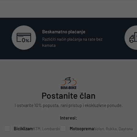
Beskamatno plaćanje
Različiti način plaćanja na rate bez
kamata
Postanite član
I ostvarite 10% popusta, rani pristup i ekskluzivne ponude.
Interesi:
Biciklizam
Motooprema
KTM, Lombardo
Nolan, Rukka, Daytona