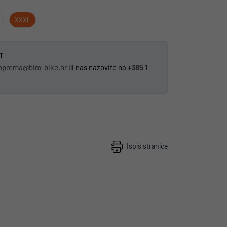
XXXL
T
oprema@bim-bike.hr
ili nas nazovite na
+385 1
Ispis stranice