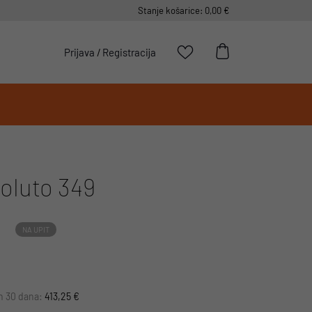
Stanje košarice: 0,00 €
Prijava
/
Registracija
oluto 349
NA UPIT
ih 30 dana:
413,25 €