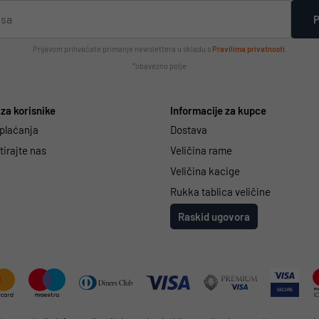
P
Prijavom prihvaćate primanje newslettera u skladu s
Pravilima privatnosti
.
*obavezno polje
za korisnike
Informacije za kupce
 plaćanja
Dostava
irajte nas
Veličina rame
Veličina kacige
Rukka tablica veličine
Raskid ugovora