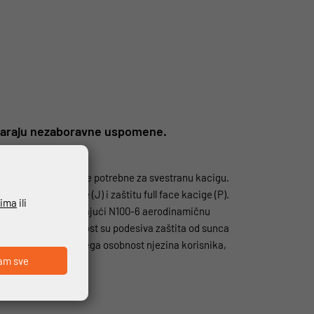
 stvaraju nezaboravne uspomene.
vrhunske performanse potrebne za svestranu kacigu.
lobodu jet kacige (J) i zaštitu full face kacige (P).
ćima
ili
k za bradu otvoren, dajući N100-6 aerodinamičnu
 usmjereni na udobnost su podesiva zaštita od sunca
ije kacige, a prije svega osobnost njezina korisnika,
am sve
avom N-Com.