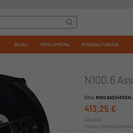
BICIKLI
MOTO OPREMA
POSEBNA PONUDA
N100.6 Ass
Šifra:
N100.6AS349XXXL
413,25 €
435,00 €
*najniža cijena u prethodn