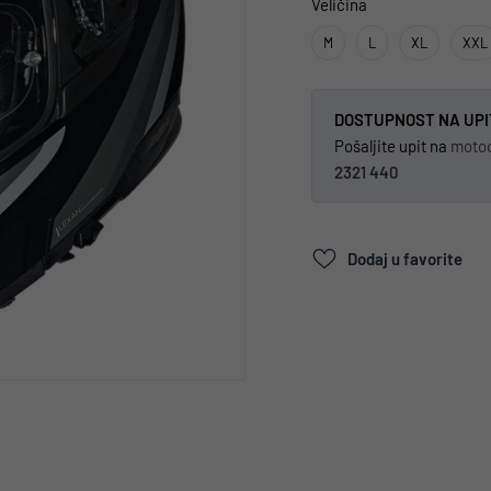
Veličina
M
L
XL
XXL
DOSTUPNOST NA UPI
Pošaljite upit na
moto
2321 440
Dodaj u favorite