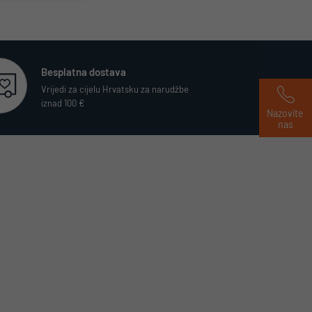
Besplatna dostava
Vrijedi za cijelu Hrvatsku za narudžbe
iznad 100 €
Nazovite 
nas