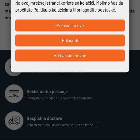
Na ovoj mrežnoj stranci koriste se kolačići. Molimo Vas da
zahvaljujući kliznom ovratniku, zateznim trakama na rukama i
pročitate
Politiku o kolačićima
ili prilagodite postavke.
materijalima od sterlinga na stražnjoj i bočnoj strani trupa, tako da
možete uživati u svakom trenutku na svom motociklu.
Prihvaćam sve
Prilagodi
Prihvaćam nužne
Sigurna online kupovina
Potpuno zaštićeno i sigurno plaćanje
Beskamatno plaćanje
Različiti način plaćanja na rate bez kamata
Besplatna dostava
Vrijedi za cijelu Hrvatsku za narudžbe iznad 100 €