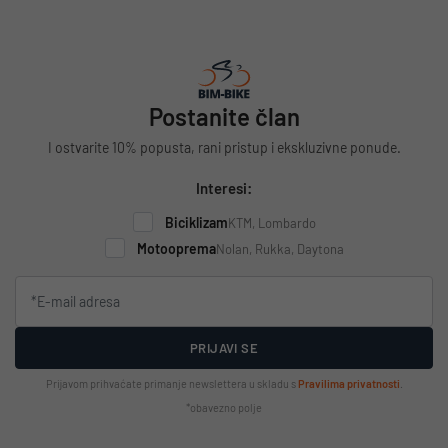
Postanite član
I ostvarite 10% popusta, rani pristup i ekskluzivne ponude.
Interesi:
Biciklizam
KTM, Lombardo
Motooprema
Nolan, Rukka, Daytona
PRIJAVI SE
Prijavom prihvaćate primanje newslettera u skladu s
Pravilima privatnosti
.
*obavezno polje