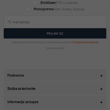
Biciklizam
KTM, Lombardo
Motooprema
Nolan, Rukka, Daytona
PRIJAVI SE
Prijavom prihvaćate primanje newslettera u skladu s
Pravilima privatnosti
.
*obavezno polje
Poslovnice
Služba za korisnike
Informacije za kupce