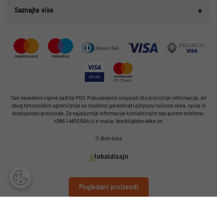
Saznajte više
Sve navedene cijene sadrže PDV. Pokušavamo osigurati što preciznije informacije, ali
zbog tehnoloških ograničenja ne možemo garantirati potpunu točnost slika, opisa ili
dostupnosti proizvoda. Za najažurnije informacije kontaktirajte nas putem telefona:
+385 1 4613 504
ili e-maila:
bicikli@bim-bike.hr
.
© Bim-bike
Pogledani proizvodi