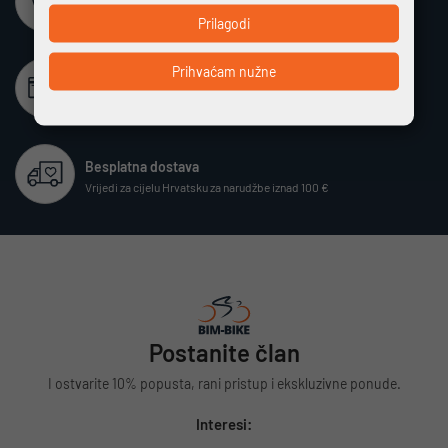
Potpuno zaštićeno i sigurno plaćanje
Prilagodi
Prihvaćam nužne
Beskamatno plaćanje
Različiti način plaćanja na rate bez kamata
Besplatna dostava
Vrijedi za cijelu Hrvatsku za narudžbe iznad 100 €
Postanite član
I ostvarite 10% popusta, rani pristup i ekskluzivne ponude.
Interesi: