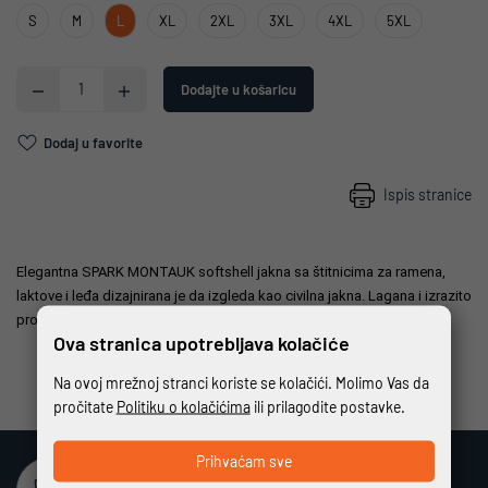
S
M
L
XL
2XL
3XL
4XL
5XL
Dodajte u košaricu
Dodaj u favorite
Ispis stranice
Elegantna SPARK MONTAUK softshell jakna sa štitnicima za ramena,
laktove i leđa dizajnirana je da izgleda kao civilna jakna. Lagana i izrazito
prozračna jakna.
Ova stranica upotrebljava kolačiće
Na ovoj mrežnoj stranci koriste se kolačići. Molimo Vas da
pročitate
Politiku o kolačićima
ili prilagodite postavke.
Prihvaćam sve
Sigurna online kupovina