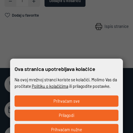
Dodajte u košaricu
Dodaj u favorite
Ispis stranice
Ova stranica upotrebljava kolačiće
Na ovoj mrežnoj stranci koriste se kolačići. Molimo Vas da
Sigurna online kupovina
pročitate
Politiku o kolačićima
ili prilagodite postavke.
Potpuno zaštićeno i sigurno plaćanje
Prihvaćam sve
Beskamatno plaćanje
Različiti način plaćanja na rate bez kamata
Prilagodi
Prihvaćam nužne