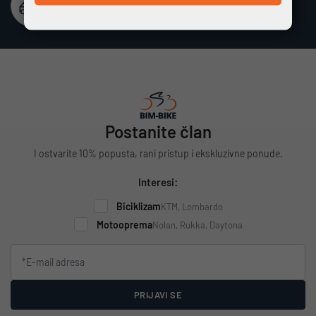
Besplatna dostava
Vrijedi za cijelu Hrvatsku za narudžbe iznad 100 €
Postanite član
I ostvarite 10% popusta, rani pristup i ekskluzivne ponude.
Interesi:
Biciklizam
KTM, Lombardo
Motooprema
Nolan, Rukka, Daytona
PRIJAVI SE