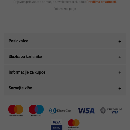
Prijavom prihvaćate primanje newslettera u skladu s
Pravilima privatnosti
.
*obavezno polje
Poslovnice
Služba za korisnike
Informacije za kupce
Saznajte više