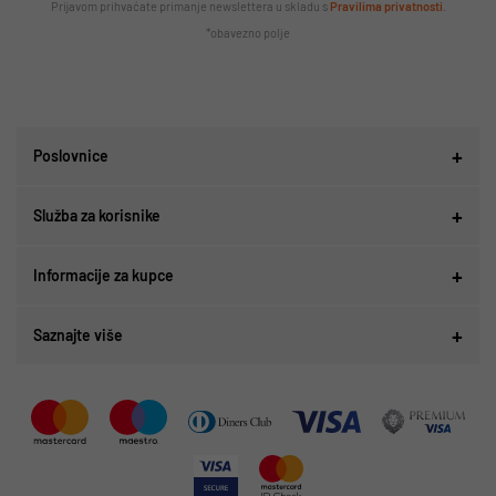
Prijavom prihvaćate primanje newslettera u skladu s
Pravilima privatnosti
.
*obavezno polje
Poslovnice
Služba za korisnike
Informacije za kupce
Saznajte više