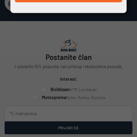
Besplatna dostava
Vrijedi za cijelu Hrvatsku za narudžbe iznad 100 €
Postanite član
I ostvarite 10% popusta, rani pristup i ekskluzivne ponude.
Interesi:
Biciklizam
KTM, Lombardo
Motooprema
Nolan, Rukka, Daytona
PRIJAVI SE