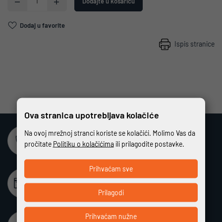
Dodajte u košaricu
Dodaj u favorite
Ispis stranice
Ova stranica upotrebljava kolačiće
Na ovoj mrežnoj stranci koriste se kolačići. Molimo Vas da
Sigurna online kupovina
pročitate
Politiku o kolačićima
ili prilagodite postavke.
Potpuno zaštićeno i sigurno plaćanje
Prihvaćam sve
Beskamatno plaćanje
Različiti način plaćanja na rate bez kamata
Prilagodi
Prihvaćam nužne