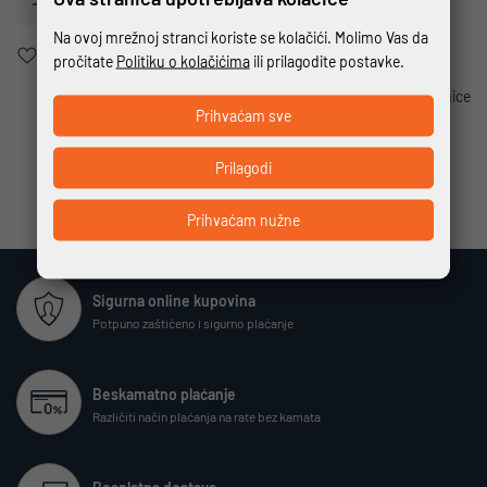
Dodajte u košaricu
Na ovoj mrežnoj stranci koriste se kolačići. Molimo Vas da
Dodaj u favorite
pročitate
Politiku o kolačićima
ili prilagodite postavke.
Ispis stranice
Prihvaćam sve
Prilagodi
Prihvaćam nužne
Sigurna online kupovina
Potpuno zaštićeno i sigurno plaćanje
Beskamatno plaćanje
Različiti način plaćanja na rate bez kamata