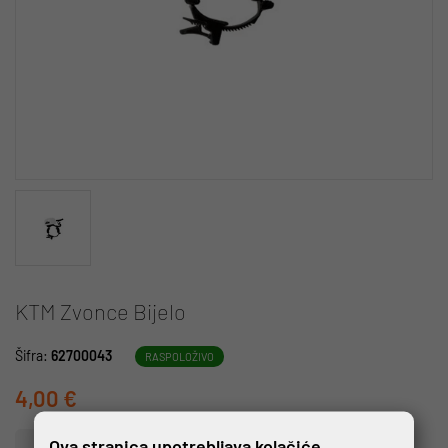
KTM Zvonce Bijelo
Šifra:
62700043
RASPOLOŽIVO
4,00 €
Ova stranica upotrebljava kolačiće