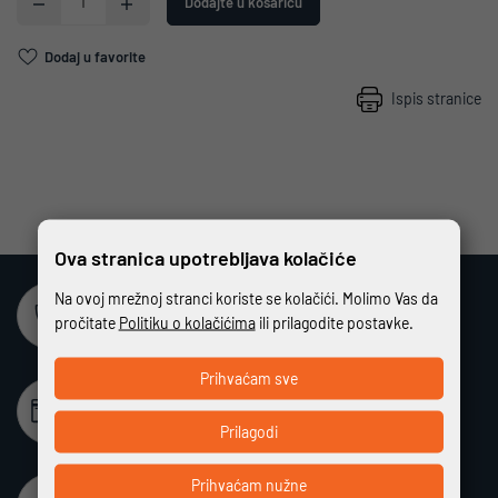
Dodajte u košaricu
Dodaj u favorite
Ispis stranice
Ova stranica upotrebljava kolačiće
Na ovoj mrežnoj stranci koriste se kolačići. Molimo Vas da
Sigurna online kupovina
pročitate
Politiku o kolačićima
ili prilagodite postavke.
Potpuno zaštićeno i sigurno plaćanje
Prihvaćam sve
Beskamatno plaćanje
Različiti način plaćanja na rate bez kamata
Prilagodi
Prihvaćam nužne