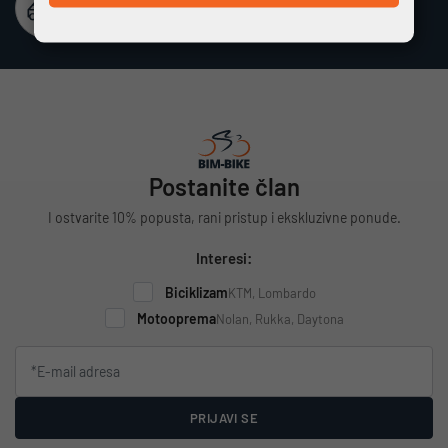
Besplatna dostava
Vrijedi za cijelu Hrvatsku za narudžbe iznad 100 €
Postanite član
I ostvarite 10% popusta, rani pristup i ekskluzivne ponude.
Interesi:
Biciklizam
KTM, Lombardo
Motooprema
Nolan, Rukka, Daytona
PRIJAVI SE