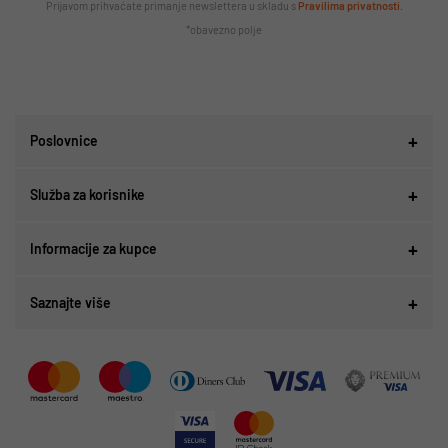
Prijavom prihvaćate primanje newslettera u skladu s
Pravilima privatnosti
.
*obavezno polje
Poslovnice
Služba za korisnike
Informacije za kupce
Saznajte više