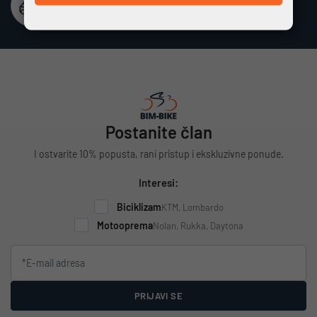
Besplatna dostava
Vrijedi za cijelu Hrvatsku za narudžbe iznad 100 €
Postanite član
I ostvarite 10% popusta, rani pristup i ekskluzivne ponude.
Interesi:
Biciklizam
KTM, Lombardo
Motooprema
Nolan, Rukka, Daytona
PRIJAVI SE