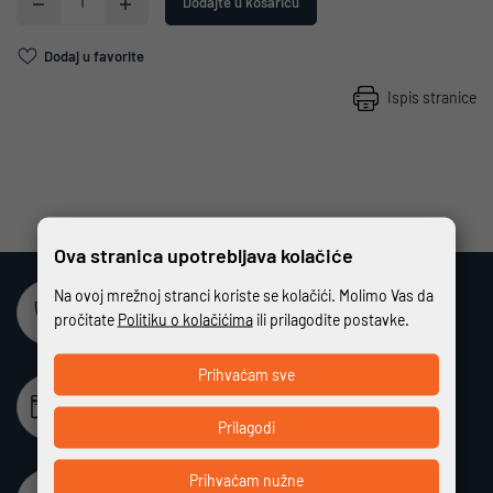
Dodajte u košaricu
Dodaj u favorite
Ispis stranice
Ova stranica upotrebljava kolačiće
Na ovoj mrežnoj stranci koriste se kolačići. Molimo Vas da
Sigurna online kupovina
pročitate
Politiku o kolačićima
ili prilagodite postavke.
Potpuno zaštićeno i sigurno plaćanje
Prihvaćam sve
Beskamatno plaćanje
Različiti način plaćanja na rate bez kamata
Prilagodi
Prihvaćam nužne