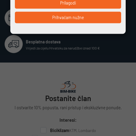
Prilagodi
Beskamatno plaćanje
Prihvaćam nužne
Različiti način plaćanja na rate bez kamata
Besplatna dostava
Vrijedi za cijelu Hrvatsku za narudžbe iznad 100 €
Postanite član
I ostvarite 10% popusta, rani pristup i ekskluzivne ponude.
Interesi:
Biciklizam
KTM, Lombardo