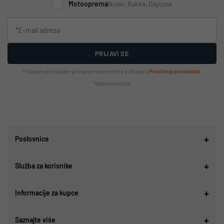
Motooprema
Nolan, Rukka, Daytona
PRIJAVI SE
Prijavom prihvaćate primanje newslettera u skladu s
Pravilima privatnosti
.
*obavezno polje
Poslovnice
Služba za korisnike
Informacije za kupce
Saznajte više