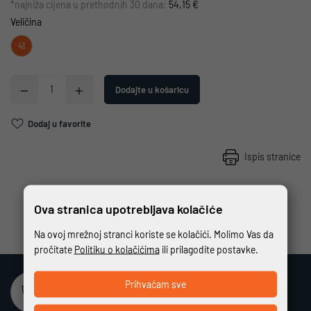
*najniža cijena u prethodnih 30 dana:
54,15 €
Veličina
41
Dodajte u košaricu
Dodaj u favorite
Ispis stranice
Ova stranica upotrebljava kolačiće
Na ovoj mrežnoj stranci koriste se kolačići. Molimo Vas da
pročitate
Politiku o kolačićima
ili prilagodite postavke.
Prihvaćam sve
Sigurna online kupovina
Potpuno zaštićeno i sigurno plaćanje