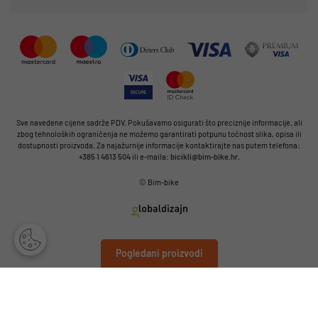
Sve navedene cijene sadrže PDV. Pokušavamo osigurati što preciznije informacije, ali
zbog tehnoloških ograničenja ne možemo garantirati potpunu točnost slika, opisa ili
dostupnosti proizvoda. Za najažurnije informacije kontaktirajte nas putem telefona:
+385 1 4613 504
ili e-maila:
bicikli@bim-bike.hr
.
© Bim-bike
Pogledani proizvodi