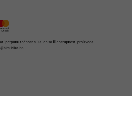
i potpunu točnost slika, opisa ili dostupnosti proizvoda.
li@bim-bike.hr
.