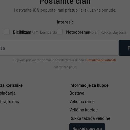
Postanite član
I ostvarite 10% popusta, rani pristup i ekskluzivne ponude.
Interesi:
Biciklizam
Motooprema
KTM, Lombardo
Nolan, Rukka, Daytona
P
Prijavom prihvaćate primanje newslettera u skladu s
Pravilima privatnosti
.
*obavezno polje
za korisnike
Informacije za kupce
 plaćanja
Dostava
irajte nas
Veličina rame
Veličina kacige
Rukka tablica veličine
Raskid ugovora