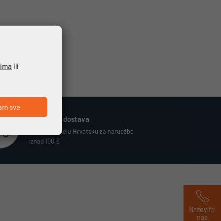
ćima
ili
am sve
Besplatna dostava
Vrijedi za cijelu Hrvatsku za narudžbe
iznad 100 €
Nazovite 
nas