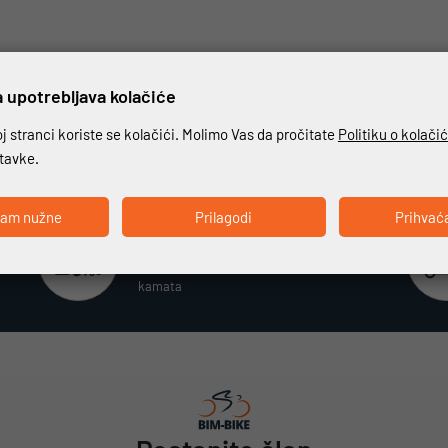
 upotrebljava kolačiće
 stranci koriste se kolačići. Molimo Vas da pročitate
Politiku o kolači
stavke.
ćam nužne
Prilagodi
Prihvać
Beskamatno plaćanje
Različiti način plaćanja na rate bez
kamata