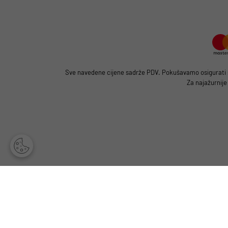
Sve navedene cijene sadrže PDV. Pokušavamo osigurati što
Za najažurnije