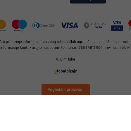
 preciznije informacije, ali zbog tehnoloških ograničenja ne možemo garantirat
 informacije kontaktirajte nas putem telefona:
+385 1 4613 504
ili e-maila:
bicik
© Bim-bike
Pogledani proizvodi