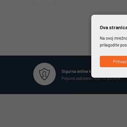
Ova stranica
Na ovoj mrežnoj
prilagodite po
Prihva
Sigurna online kupovina
Potpuno zaštićeno i sigurno plaćanje