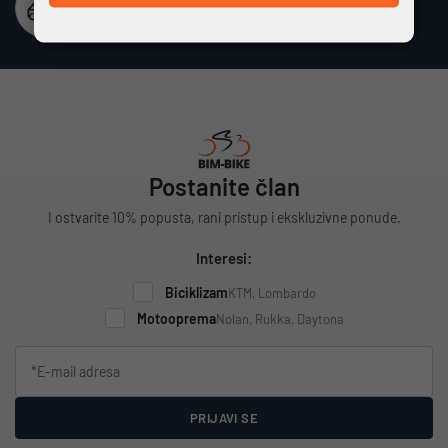
Besplatna dostava
Vrijedi za cijelu Hrvatsku za narudžbe iznad 100 €
Postanite član
I ostvarite 10% popusta, rani pristup i ekskluzivne ponude.
Interesi:
Biciklizam
KTM, Lombardo
Motooprema
Nolan, Rukka, Daytona
PRIJAVI SE