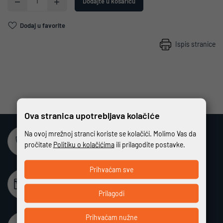
Dodajte u košaricu
Dodaj u favorite
Ispis stranice
Ova stranica upotrebljava kolačiće
Na ovoj mrežnoj stranci koriste se kolačići. Molimo Vas da
Sigurna online kupovina
pročitate
Politiku o kolačićima
ili prilagodite postavke.
Potpuno zaštićeno i sigurno plaćanje
Prihvaćam sve
Beskamatno plaćanje
Različiti način plaćanja na rate bez kamata
Prilagodi
Prihvaćam nužne