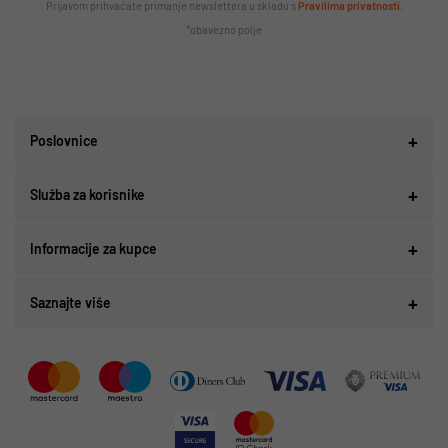
Prijavom prihvaćate primanje newslettera u skladu s
Pravilima privatnosti
.
*obavezno polje
Poslovnice
Služba za korisnike
Informacije za kupce
Saznajte više