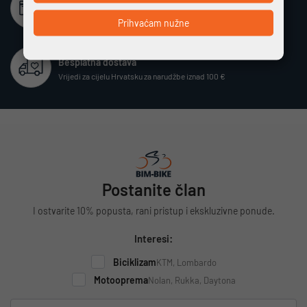
Beskamatno plaćanje
Različiti način plaćanja na rate bez kamata
Prihvaćam nužne
Besplatna dostava
Vrijedi za cijelu Hrvatsku za narudžbe iznad 100 €
Postanite član
I ostvarite 10% popusta, rani pristup i ekskluzivne ponude.
Interesi:
Biciklizam
KTM, Lombardo
Motooprema
Nolan, Rukka, Daytona