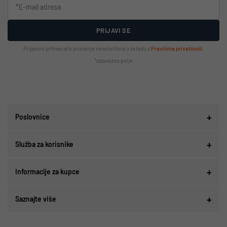
PRIJAVI SE
Prijavom prihvaćate primanje newslettera u skladu s
Pravilima privatnosti
.
*obavezno polje
Poslovnice
Služba za korisnike
Informacije za kupce
Saznajte više