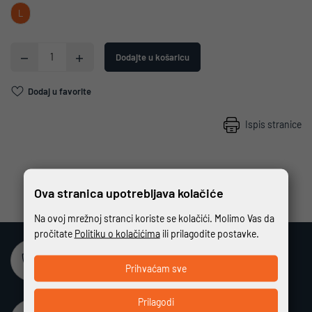
L
Dodajte u košaricu
Dodaj u favorite
Ispis stranice
Ova stranica upotrebljava kolačiće
Na ovoj mrežnoj stranci koriste se kolačići. Molimo Vas da
pročitate
Politiku o kolačićima
ili prilagodite postavke.
Sigurna online kupovina
Prihvaćam sve
Potpuno zaštićeno i sigurno plaćanje
Prilagodi