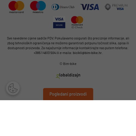
Sve navedene cijene sadrže PDV. Pokušavamo osigurati što preciznije informacije, ali
zbog tehnoloških ograničenja ne možemo garantirati potpunu točnost slika, opisa ili
dostupnosti proizvoda. Za najažurnije informacije kontaktirajte nas putem telefona:
+385 1 4613 504
ili e-maila:
bicikli@bim-bike.hr
.
© Bim-bike
Pogledani proizvodi