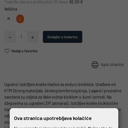
*najniža cijena u prethodnih 30 dana:
82,00 €
Veličina
M
L
Dodajte u košaricu
Dodaj u favorite
Ispis stranice
Ugodne i izdržljive kratke hlačice za enduro bicikliste. Izrađene od
KTM Strong materijala, širokog komfornog kroja. Lagane i prozračne
savršena su odjeća za Vaše vožnje biciklom u šumi i prirodi. Na
džepovima su ugrađeni ZIP zatrvarači. Izdržljive kratke biciklističke
hlače, stilski primamljivog izgleda, KTM Factory enduro. Biciklistička
odjeća je kao druga koža, njome ispravno regulirate toplinu tijela i
Ova stranica upotrebljava kolačiće
znojenje, te ublažavate pritiske na tijelo, i zato je važno kupovati