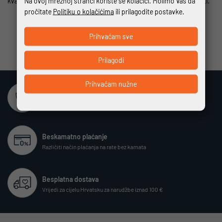
Na ovoj mrežnoj stranci koriste se kolačići. Molimo Vas da
kvalitetnu biciklističku odjeću jer će Vas ona godinama dobro služiti.
pročitate
Politiku o kolačićima
ili prilagodite postavke.
Prihvaćam sve
Prilagodi
Prihvaćam nužne
Sigurna online kupovina
Potpuno zaštićeno i sigurno plaćanje
Beskamatno plaćanje
Različiti način plaćanja na rate bez kamata
Besplatna dostava
Vrijedi za cijelu Hrvatsku za narudžbe iznad 100 €