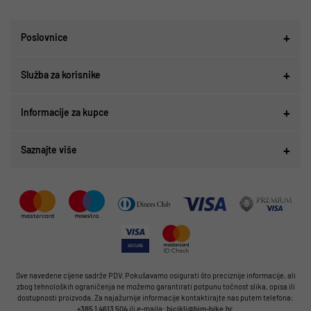
Poslovnice
Služba za korisnike
Informacije za kupce
Saznajte više
Sve navedene cijene sadrže PDV. Pokušavamo osigurati što preciznije informacije, ali
zbog tehnoloških ograničenja ne možemo garantirati potpunu točnost slika, opisa ili
dostupnosti proizvoda. Za najažurnije informacije kontaktirajte nas putem telefona:
+385 1 4613 504
ili e-maila:
bicikli@bim-bike.hr
.