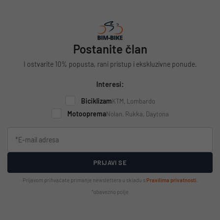
Postanite član
I ostvarite 10% popusta, rani pristup i ekskluzivne ponude.
Interesi:
Biciklizam
KTM, Lombardo
Motooprema
Nolan, Rukka, Daytona
PRIJAVI SE
Prijavom prihvaćate primanje newslettera u skladu s
Pravilima privatnosti
.
*obavezno polje