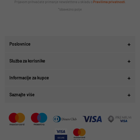
Prijavom prihvaćate primanje newslettera u skladu s
Pravilima privatnosti
.
*obavezno polje
Poslovnice
Služba za korisnike
Informacije za kupce
Saznajte više