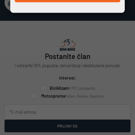
Besplatna dostava
Vrijedi za cijelu Hrvatsku za narudžbe iznad 100 €
Postanite član
I ostvarite 10% popusta, rani pristup i ekskluzivne ponude.
Interesi:
Biciklizam
KTM, Lombardo
Motooprema
Nolan, Rukka, Daytona
PRIJAVI SE