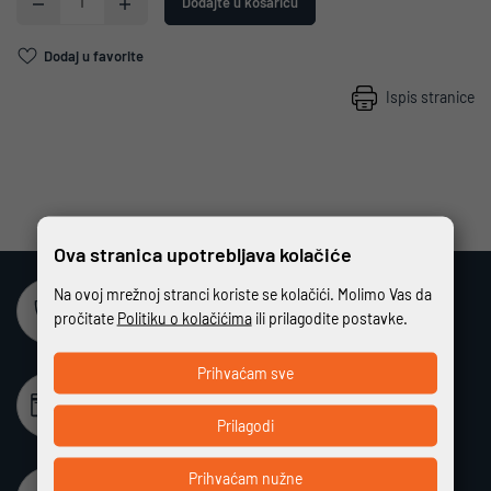
Dodajte u košaricu
Dodaj u favorite
Ispis stranice
Ova stranica upotrebljava kolačiće
Na ovoj mrežnoj stranci koriste se kolačići. Molimo Vas da
Sigurna online kupovina
pročitate
Politiku o kolačićima
ili prilagodite postavke.
Potpuno zaštićeno i sigurno plaćanje
Prihvaćam sve
Beskamatno plaćanje
Različiti način plaćanja na rate bez kamata
Prilagodi
Prihvaćam nužne