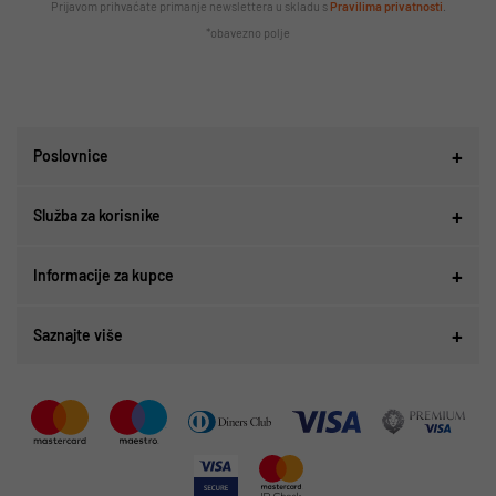
Prijavom prihvaćate primanje newslettera u skladu s
Pravilima privatnosti
.
*obavezno polje
Poslovnice
Služba za korisnike
Informacije za kupce
Saznajte više