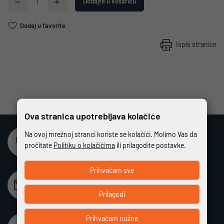
Dodajte u košaricu
Dodaj u favorite
Ispis stranice
Ova stranica upotrebljava kolačiće
Na ovoj mrežnoj stranci koriste se kolačići. Molimo Vas da
Sigurna online kupovina
pročitate
Politiku o kolačićima
ili prilagodite postavke.
Potpuno zaštićeno i sigurno plaćanje
Prihvaćam sve
Beskamatno plaćanje
Različiti način plaćanja na rate bez kamata
Prilagodi
Prihvaćam nužne