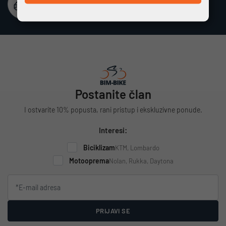
Besplatna dostava
Vrijedi za cijelu Hrvatsku za narudžbe iznad 100 €
Postanite član
I ostvarite 10% popusta, rani pristup i ekskluzivne ponude.
Interesi:
Biciklizam
KTM, Lombardo
Motooprema
Nolan, Rukka, Daytona
PRIJAVI SE