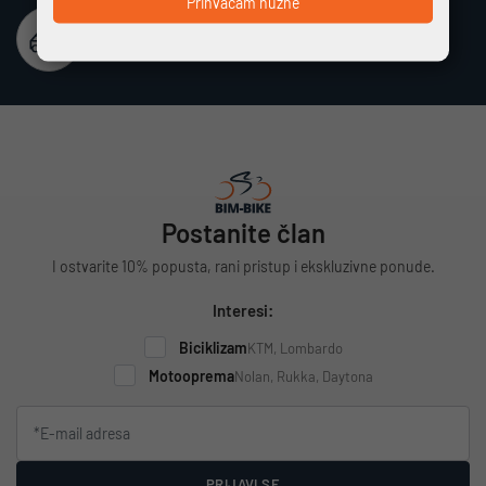
Prihvaćam nužne
Besplatna dostava
Vrijedi za cijelu Hrvatsku za narudžbe iznad 100 €
Postanite član
I ostvarite 10% popusta, rani pristup i ekskluzivne ponude.
Interesi:
Biciklizam
KTM, Lombardo
Motooprema
Nolan, Rukka, Daytona
PRIJAVI SE