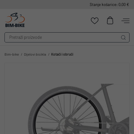
Stanje košarice: 0,00 €
Bim-bike
Dijelovi bicikla
Kotači i obruči