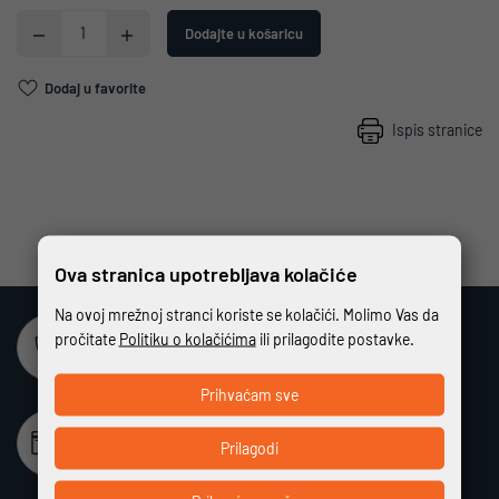
Dodajte u košaricu
Dodaj u favorite
Ispis stranice
Ova stranica upotrebljava kolačiće
Na ovoj mrežnoj stranci koriste se kolačići. Molimo Vas da
pročitate
Politiku o kolačićima
ili prilagodite postavke.
Sigurna online kupovina
Potpuno zaštićeno i sigurno plaćanje
Prihvaćam sve
Beskamatno plaćanje
Prilagodi
Različiti način plaćanja na rate bez kamata