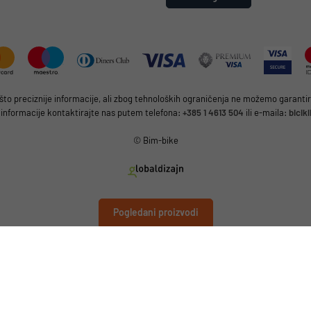
 preciznije informacije, ali zbog tehnoloških ograničenja ne možemo garantirat
 informacije kontaktirajte nas putem telefona:
+385 1 4613 504
ili e-maila:
bicik
© Bim-bike
Pogledani proizvodi