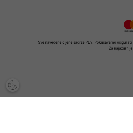
Sve navedene cijene sadrže PDV. Pokušavamo osigurati što
Za najažurnije