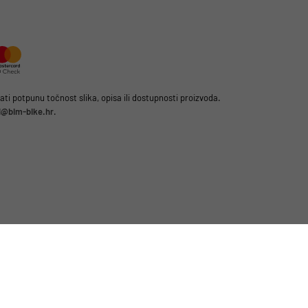
i potpunu točnost slika, opisa ili dostupnosti proizvoda.
li@bim-bike.hr
.