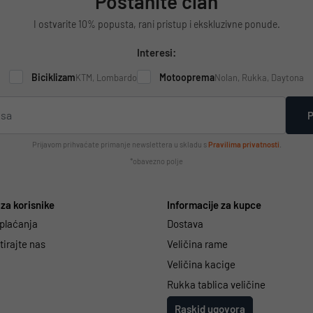
Postanite član
I ostvarite 10% popusta, rani pristup i ekskluzivne ponude.
Interesi:
Biciklizam
Motooprema
KTM, Lombardo
Nolan, Rukka, Daytona
P
Prijavom prihvaćate primanje newslettera u skladu s
Pravilima privatnosti
.
*obavezno polje
za korisnike
Informacije za kupce
 plaćanja
Dostava
irajte nas
Veličina rame
Veličina kacige
Rukka tablica veličine
Raskid ugovora