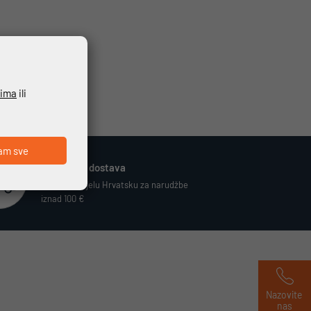
ćima
ili
am sve
Besplatna dostava
Vrijedi za cijelu Hrvatsku za narudžbe
iznad 100 €
Nazovite 
nas