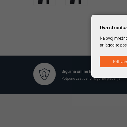
Ova stranica
Na ovoj mrežnoj
prilagodite po
Prihva
Sigurna online kupovina
Potpuno zaštićeno i sigurno plaćanje