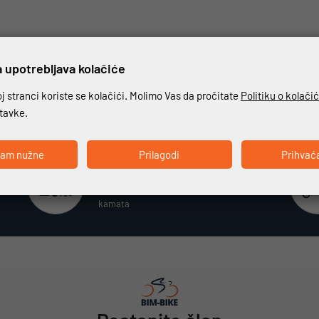
 upotrebljava kolačiće
 stranci koriste se kolačići. Molimo Vas da pročitate
Politiku o kolači
stavke.
ćam nužne
Prilagodi
Prihvać
Beskamatno plaćanje
Različiti način plaćanja na rate bez
kamata