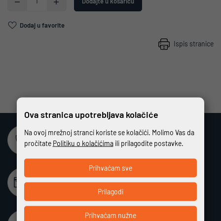
Dodajte u košaricu
Dodaj u favorite
Ispis stranice
Ova stranica upotrebljava kolačiće
Na ovoj mrežnoj stranci koriste se kolačići. Molimo Vas da
Sigurna online kupovina
pročitate
Politiku o kolačićima
ili prilagodite postavke.
Potpuno zaštićeno i sigurno plaćanje
Prihvaćam sve
Beskamatno plaćanje
Različiti način plaćanja na rate bez kamata
Prilagodi
Prihvaćam nužne