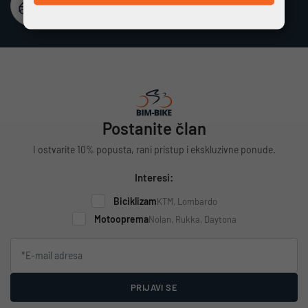
Besplatna dostava
Vrijedi za cijelu Hrvatsku za narudžbe iznad 100 €
Postanite član
I ostvarite 10% popusta, rani pristup i ekskluzivne ponude.
Interesi:
Biciklizam
KTM, Lombardo
Motooprema
Nolan, Rukka, Daytona
PRIJAVI SE