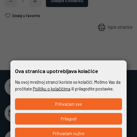
Dodajte u košaricu
Dodaj u favorite
Ispis stranice
Ova stranica upotrebljava kolačiće
Na ovoj mrežnoj stranci koriste se kolačići. Molimo Vas da
Sigurna online kupovina
pročitate
Politiku o kolačićima
ili prilagodite postavke.
Potpuno zaštićeno i sigurno plaćanje
Prihvaćam sve
Beskamatno plaćanje
Različiti način plaćanja na rate bez kamata
Prilagodi
Prihvaćam nužne