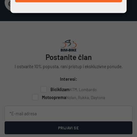
Besplatna dostava
Vrijedi za cijelu Hrvatsku za narudžbe iznad 100 €
Postanite član
I ostvarite 10% popusta, rani pristup i ekskluzivne ponude.
Interesi:
Biciklizam
KTM, Lombardo
Motooprema
Nolan, Rukka, Daytona
PRIJAVI SE