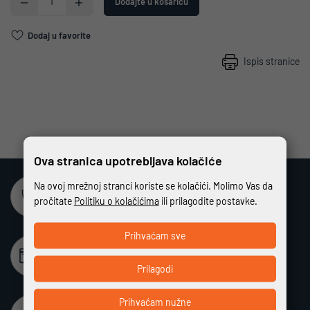
Dodajte u košaricu
Dodaj u favorite
Ispis stranice
Ova stranica upotrebljava kolačiće
Na ovoj mrežnoj stranci koriste se kolačići. Molimo Vas da
Sigurna online kupovina
pročitate
Politiku o kolačićima
ili prilagodite postavke.
Potpuno zaštićeno i sigurno plaćanje
Prihvaćam sve
Beskamatno plaćanje
Različiti način plaćanja na rate bez kamata
Prilagodi
Prihvaćam nužne