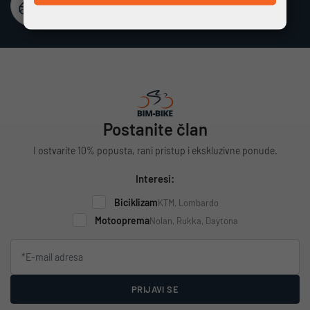
Besplatna dostava
Vrijedi za cijelu Hrvatsku za narudžbe iznad 100 €
Postanite član
I ostvarite 10% popusta, rani pristup i ekskluzivne ponude.
Interesi:
Biciklizam
KTM, Lombardo
Motooprema
Nolan, Rukka, Daytona
PRIJAVI SE