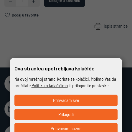
Dodajte u košaricu
Dodaj u favorite
Ispis stranice
Ova stranica upotrebljava kolačiće
Na ovoj mrežnoj stranci koriste se kolačići. Molimo Vas da
Sigurna online kupovina
pročitate
Politiku o kolačićima
ili prilagodite postavke.
Potpuno zaštićeno i sigurno plaćanje
Prihvaćam sve
Beskamatno plaćanje
Različiti način plaćanja na rate bez kamata
Prilagodi
Prihvaćam nužne