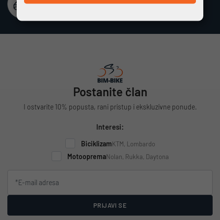
Besplatna dostava
Vrijedi za cijelu Hrvatsku za narudžbe iznad 100 €
Postanite član
I ostvarite 10% popusta, rani pristup i ekskluzivne ponude.
Interesi:
Biciklizam
KTM, Lombardo
Motooprema
Nolan, Rukka, Daytona
PRIJAVI SE