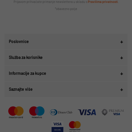
Prijavom prihvaćate primanje newslettera u skladu s
Pravilima privatnosti
.
*obavezno polje
Poslovnice
Služba za korisnike
Informacije za kupce
Saznajte više