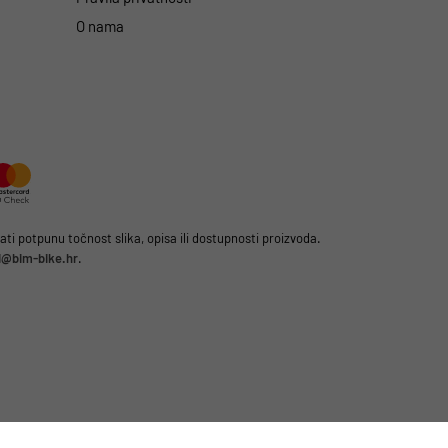
O nama
i potpunu točnost slika, opisa ili dostupnosti proizvoda.
li@bim-bike.hr
.