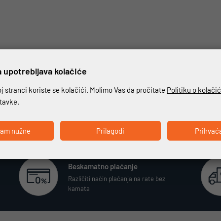
 upotrebljava kolačiće
 stranci koriste se kolačići. Molimo Vas da pročitate
Politiku o kolači
stavke.
ćam nužne
Prilagodi
Prihvać
Beskamatno plaćanje
Različiti način plaćanja na rate bez
kamata