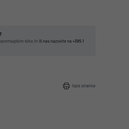
T
oprema@bim-bike.hr
ili nas nazovite na
+385 1
Ispis stranice