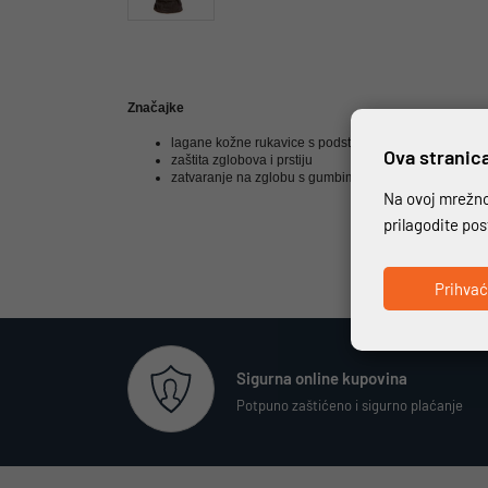
Značajke
lagane kožne rukavice s podstavom od poliestera
Ova stranica
zaštita zglobova i prstiju
zatvaranje na zglobu s gumbima
Na ovoj mrežnoj
prilagodite po
Prihva
Sigurna online kupovina
Potpuno zaštićeno i sigurno plaćanje