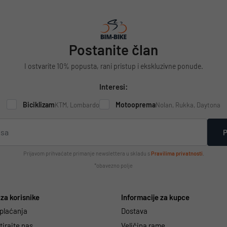
Postanite član
I ostvarite 10% popusta, rani pristup i ekskluzivne ponude.
Interesi:
Biciklizam
Motooprema
KTM, Lombardo
Nolan, Rukka, Daytona
P
Prijavom prihvaćate primanje newslettera u skladu s
Pravilima privatnosti
.
*obavezno polje
za korisnike
Informacije za kupce
 plaćanja
Dostava
irajte nas
Veličina rame