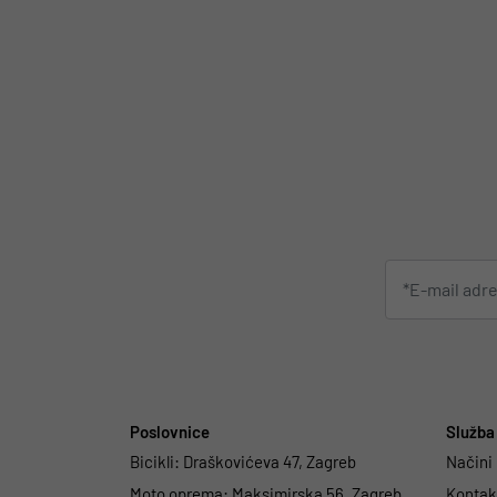
Poslovnice
Služba 
Bicikli:
Draškovićeva 47, Zagreb
Načini
Moto oprema:
Maksimirska 56, Zagreb
Kontakt