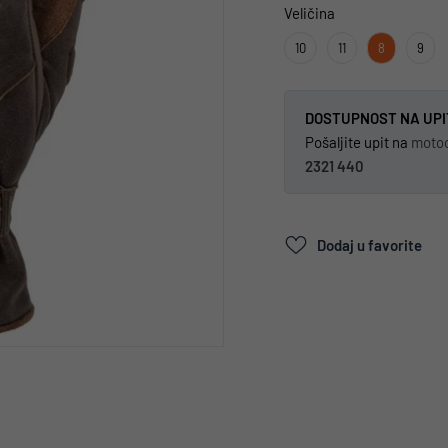
Veličina
10
11
8
9
DOSTUPNOST NA UPI
Pošaljite upit na
moto
2321 440
Dodaj u favorite