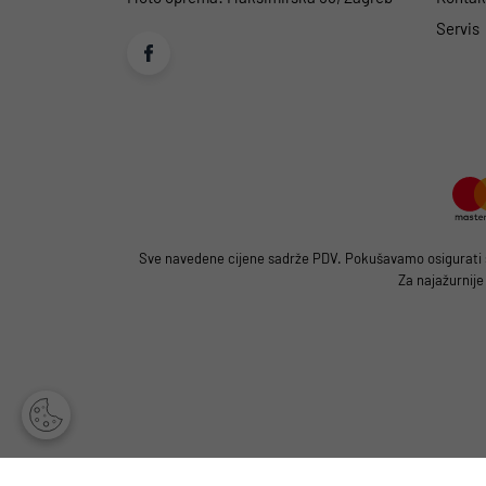
Servis
Sve navedene cijene sadrže PDV. Pokušavamo osigurati što
Za najažurnije