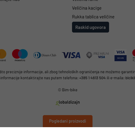
Veličina kacige
Rukka tablica veličine
Raskid ugovora
 preciznije informacije, ali zbog tehnoloških ograničenja ne možemo garantirat
 informacije kontaktirajte nas putem telefona:
+385 1 4613 504
ili e-maila:
bicik
© Bim-bike
Pogledani proizvodi