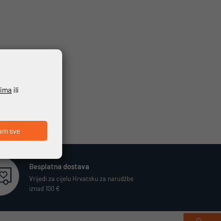
ćima
ili
am sve
Besplatna dostava
Vrijedi za cijelu Hrvatsku za narudžbe
iznad 100 €