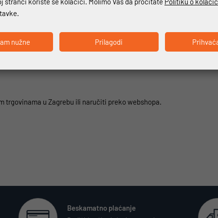
 stranci koriste se kolačići. Molimo Vas da pročitate
Politiku o kolači
m
stavke.
jenom
ćam nužne
Prilagodi
Prihvać
m trgovinama u Zagrebu ili naručiti preko webshopa.
Beskamatno plaćanje