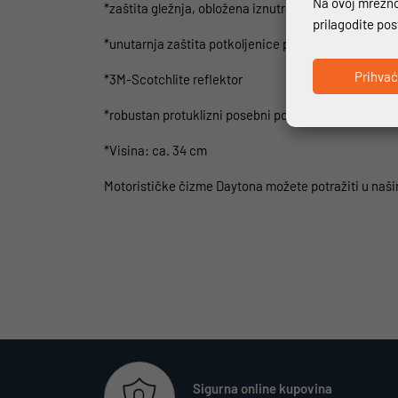
Na ovoj mrežnoj
*zaštita gležnja, obložena iznutra posebnom pjeno
prilagodite po
*unutarnja zaštita potkoljenice podložena lateks p
Prihva
*3M-Scotchlite reflektor
*robustan protuklizni posebni potplat
*Visina: ca. 34 cm
Motorističke čizme Daytona možete potražiti u naši
Sigurna online kupovina