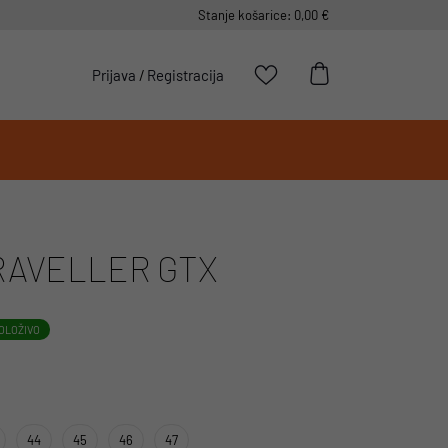
Stanje košarice: 0,00 €
Prijava
/
Registracija
RAVELLER GTX
OLOŽIVO
44
45
46
47