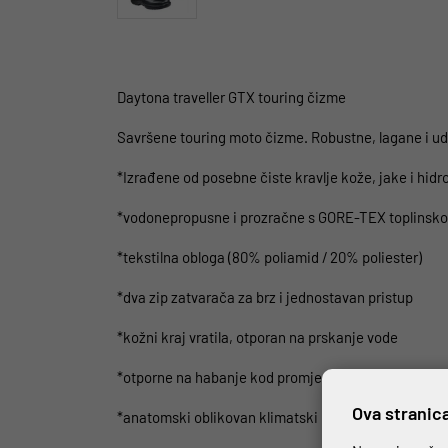
Daytona traveller GTX touring čizme
Savršene touring moto čizme. Robustne, lagane i u
*Izrađene od posebne čiste kravlje kože, jake i hidr
*vodonepropusne i prozračne s GORE-TEX toplin
*tekstilna obloga (80% poliamid / 20% poliester)
*dva zip zatvarača za brz i jednostavan pristup
*kožni kraj vratila, otporan na prskanje vode
*otporne na habanje kod promjene brzina, zbog poj
Ova stranica
*anatomski oblikovan klimatski uložak