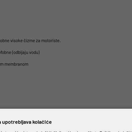
dobne visoke čizme za motoriste.
ofobne (odbijaju vodu)
skom membranom
ačanja od PU pjene
 upotrebljava kolačiće