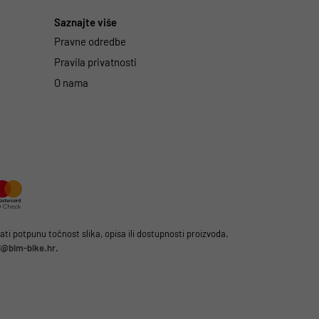
Saznajte više
Pravne odredbe
Pravila privatnosti
O nama
i potpunu točnost slika, opisa ili dostupnosti proizvoda.
li@bim-bike.hr
.