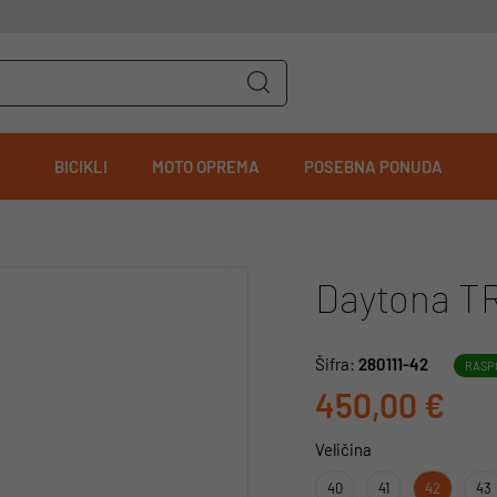
BICIKLI
MOTO OPREMA
POSEBNA PONUDA
Daytona T
Šifra:
280111-42
RASP
450,00 €
Veličina
40
41
42
43