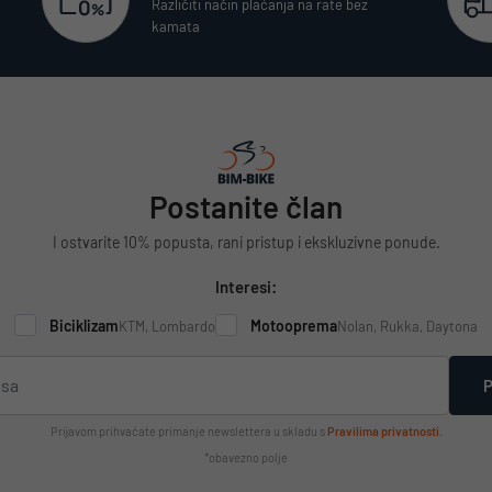
Različiti način plaćanja na rate bez
kamata
Postanite član
I ostvarite 10% popusta, rani pristup i ekskluzivne ponude.
Interesi:
Biciklizam
Motooprema
KTM, Lombardo
Nolan, Rukka, Daytona
P
Prijavom prihvaćate primanje newslettera u skladu s
Pravilima privatnosti
.
*obavezno polje