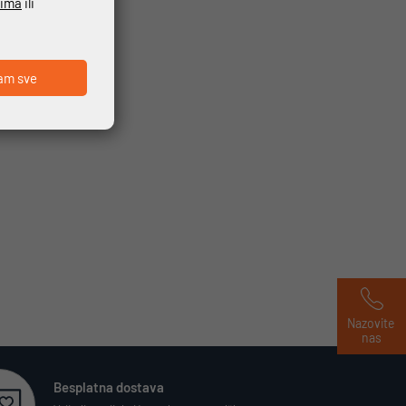
ćima
ili
am sve
Nazovite 
nas
Besplatna dostava