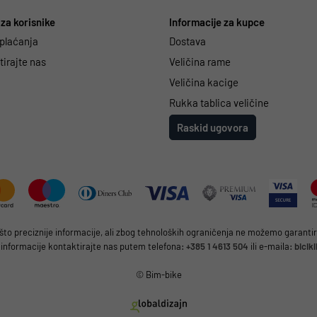
za korisnike
Informacije za kupce
 plaćanja
Dostava
irajte nas
Veličina rame
Veličina kacige
Rukka tablica veličine
Raskid ugovora
 preciznije informacije, ali zbog tehnoloških ograničenja ne možemo garantirat
 informacije kontaktirajte nas putem telefona:
+385 1 4613 504
ili e-maila:
bicik
© Bim-bike