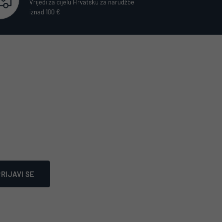
Vrijedi za cijelu Hrvatsku za narudžbe
iznad 100 €
RIJAVI SE