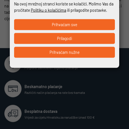
Na ovoj mrežnoj stranci koriste se kolačići. Molimo Vas da
na cesti. Dva patentna zatvarača sa svake strane olakšavaju ulazak i
pročitate
Politiku o kolačićima
ili prilagodite postavke.
tada možete uživati ​​u ugodnom Daytona *Road Vent GTX* osjećaju
cijeli dan. Zabavite se s njima!
Prihvaćam sve
Prilagodi
Prihvaćam nužne
Sigurna online kupovina
Potpuno zaštićeno i sigurno plaćanje
Beskamatno plaćanje
Različiti način plaćanja na rate bez kamata
Besplatna dostava
Vrijedi za cijelu Hrvatsku za narudžbe iznad 100 €