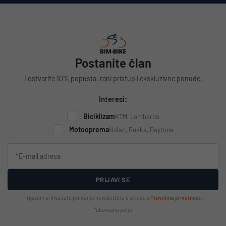
Postanite član
I ostvarite 10% popusta, rani pristup i ekskluzivne ponude.
Interesi:
Biciklizam
KTM, Lombardo
Motooprema
Nolan, Rukka, Daytona
PRIJAVI SE
Prijavom prihvaćate primanje newslettera u skladu s
Pravilima privatnosti
.
*obavezno polje