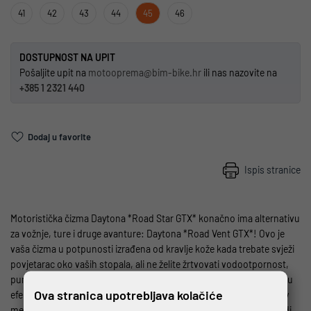
41
42
43
44
45
46
DOSTUPNOST NA UPIT
Pošaljite upit na
motooprema@bim-bike.hr
ili nas nazovite na
+385 1 2321 440
Dodaj u favorite
Ispis stranice
Motoristička čizma Daytona *Road Star GTX* konačno ima alternativu
za vožnje, ture i druge avanture: Daytona *Road Vent GTX*! Ovo je
vaša čizma u potpunosti izrađena od kravlje kože kada trebate svježi
povjetarac oko vaših stopala, ali ne želite žrtvovati vodootpornost,
punu udobnost i zaštitu. Čak i na visokim temperaturama uživajte u
Ova stranica upotrebljava kolačiće
efektu prozračivanja perforiranih površina i GORE-TEX Carbon Gray
membrane koja također štiti od mokrih nogu kada vas kiša iznenadi