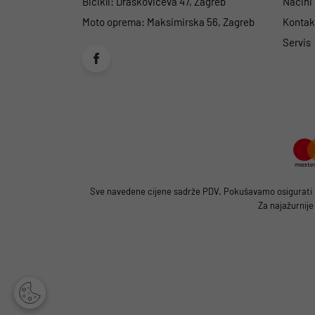
Bicikli:
Draškovićeva 47, Zagreb
Načini
Moto oprema:
Maksimirska 56, Zagreb
Kontakt
Servis
Sve navedene cijene sadrže PDV. Pokušavamo osigurati što
Za najažurnije