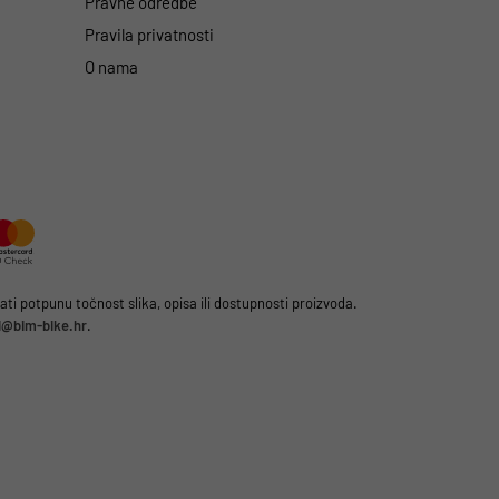
Pravne odredbe
Pravila privatnosti
O nama
i potpunu točnost slika, opisa ili dostupnosti proizvoda.
li@bim-bike.hr
.