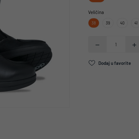
Veličina
38
39
40
41
Dodaj u favorite