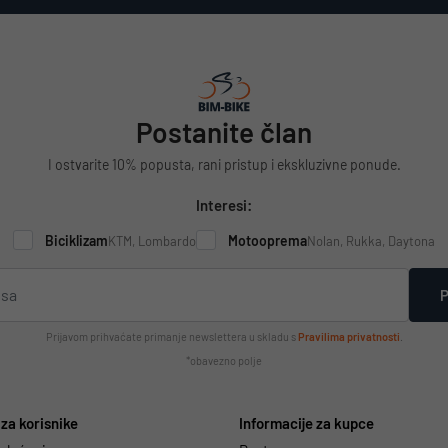
Postanite član
I ostvarite 10% popusta, rani pristup i ekskluzivne ponude.
Interesi:
Biciklizam
Motooprema
KTM, Lombardo
Nolan, Rukka, Daytona
P
Prijavom prihvaćate primanje newslettera u skladu s
Pravilima privatnosti
.
*obavezno polje
za korisnike
Informacije za kupce