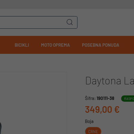
BICIKLI
MOTO OPREMA
POSEBNA PONUDA
Daytona La
Šifra:
190111-38
RASPO
349,00 €
Boja
CRNE