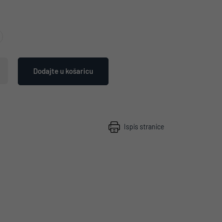
Dodajte u košaricu
Ispis stranice