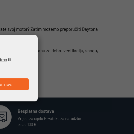
rkirate svoj motor? Zatim možemo preporučiti Daytona
6 cm visine.
etnu GORE-TEX membranu za dobru ventilaciju, snagu,
ćima
ili
am sve
Besplatna dostava
Vrijedi za cijelu Hrvatsku za narudžbe
iznad 100 €