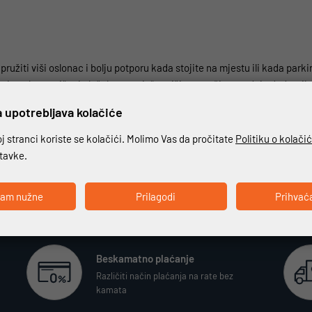
pružiti viši oslonac i bolju potporu kada stojite na mjestu ili kada pa
eticu plus povišeni uložak na peti, što nižim vozačicama daje dodatnih 
ako da više ne pokušavate održavati ravnotežu na prstima.
 upotrebljava kolačiće
čnost koju očekujete od "normalnih" touring čizama, npr. visokokvalit
 stranci koriste se kolačići. Molimo Vas da pročitate
Politiku o kolači
stavke.
ćam nužne
Prilagodi
Prihvać
Beskamatno plaćanje
Različiti način plaćanja na rate bez
kamata