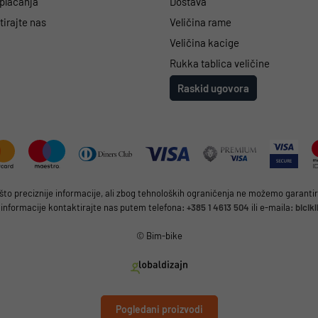
 plaćanja
Dostava
irajte nas
Veličina rame
Veličina kacige
Rukka tablica veličine
Raskid ugovora
 preciznije informacije, ali zbog tehnoloških ograničenja ne možemo garantirat
 informacije kontaktirajte nas putem telefona:
+385 1 4613 504
ili e-maila:
bicik
© Bim-bike
Pogledani proizvodi