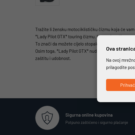
Tražite li žensku motociklističku čizmu koja će vam 
*Lady Pilot GTX* touring čizmu. Ima nešto višu potp
To znači da možete cijelo stopalo osloniti na tlo, t
Ova stranica
Osim toga, *Lady Pilot GTX* nudi udobnost i prakti
zaštitu i udobnost.
Na ovoj mrežnoj
prilagodite po
Prihva
Sigurna online kupovina
Potpuno zaštićeno i sigurno plaćanje