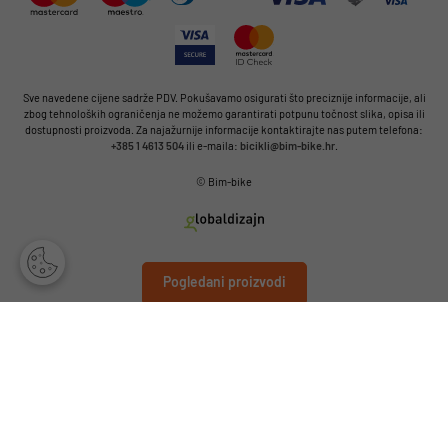
Sve navedene cijene sadrže PDV. Pokušavamo osigurati što preciznije informacije, ali
zbog tehnoloških ograničenja ne možemo garantirati potpunu točnost slika, opisa ili
dostupnosti proizvoda. Za najažurnije informacije kontaktirajte nas putem telefona:
+385 1 4613 504
ili e-maila:
bicikli@bim-bike.hr
.
© Bim-bike
Pogledani proizvodi