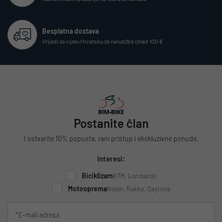
Besplatna dostava
Vrijedi za cijelu Hrvatsku za narudžbe iznad 100 €
Postanite član
I ostvarite 10% popusta, rani pristup i ekskluzivne ponude.
Interesi:
Biciklizam
KTM, Lombardo
Motooprema
Nolan, Rukka, Daytona