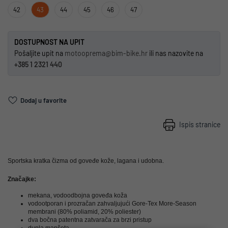
42
43
44
45
46
47
DOSTUPNOST NA UPIT
Pošaljite upit na
motooprema@bim-bike.hr
ili nas nazovite na
+385 1 2321 440
Dodaj u favorite
Ispis stranice
Sportska kratka čizma od goveđe kože, lagana i udobna.
Značajke:
mekana, vodoodbojna goveđa koža
vodootporan i prozračan zahvaljujući Gore-Tex More-Season
membrani (80% poliamid, 20% poliester)
dva bočna patentna zatvarača za brzi pristup
dupla manšeta