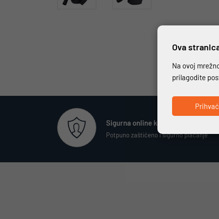
Ova stranica
Na ovoj mrežnoj
prilagodite po
Prihva
Sigurna online kupovina
Potpuno zaštićeno i sigurno plaćanje