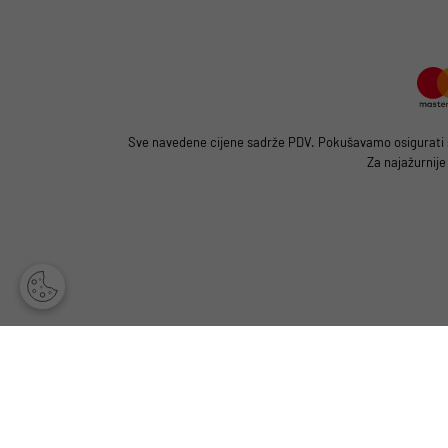
Sve navedene cijene sadrže PDV. Pokušavamo osigurati što
Za najažurnije