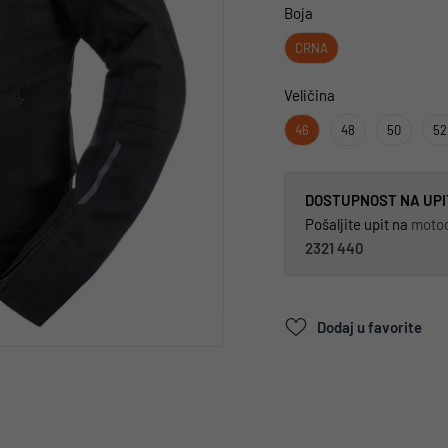
Boja
CRNA
Veličina
46
48
50
52
DOSTUPNOST NA UPI
Pošaljite upit na
moto
2321 440
Dodaj u favorite