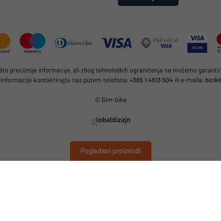
 preciznije informacije, ali zbog tehnoloških ograničenja ne možemo garantirat
 informacije kontaktirajte nas putem telefona:
+385 1 4613 504
ili e-maila:
bicik
© Bim-bike
Pogledani proizvodi