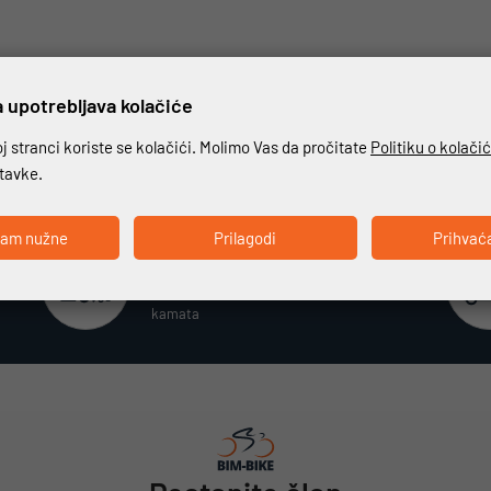
 upotrebljava kolačiće
 stranci koriste se kolačići. Molimo Vas da pročitate
Politiku o kolači
stavke.
ćam nužne
Prilagodi
Prihvać
Beskamatno plaćanje
Različiti način plaćanja na rate bez
kamata