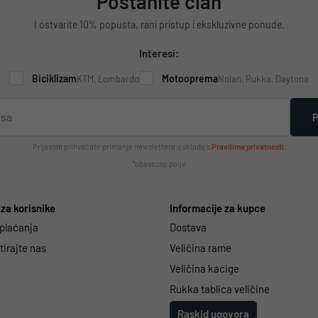
Postanite član
I ostvarite 10% popusta, rani pristup i ekskluzivne ponude.
Interesi:
Biciklizam
Motooprema
KTM, Lombardo
Nolan, Rukka, Daytona
P
Prijavom prihvaćate primanje newslettera u skladu s
Pravilima privatnosti
.
*obavezno polje
za korisnike
Informacije za kupce
 plaćanja
Dostava
irajte nas
Veličina rame
Veličina kacige
Rukka tablica veličine
Raskid ugovora