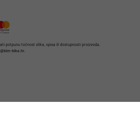
i potpunu točnost slika, opisa ili dostupnosti proizvoda.
li@bim-bike.hr
.