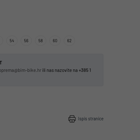
54
56
58
60
62
T
oprema@bim-bike.hr
ili nas nazovite na
+385 1
Ispis stranice