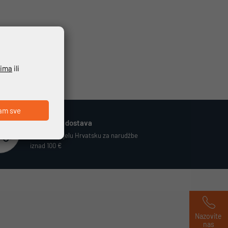
ćima
ili
am sve
Besplatna dostava
Vrijedi za cijelu Hrvatsku za narudžbe
iznad 100 €
Nazovite 
nas