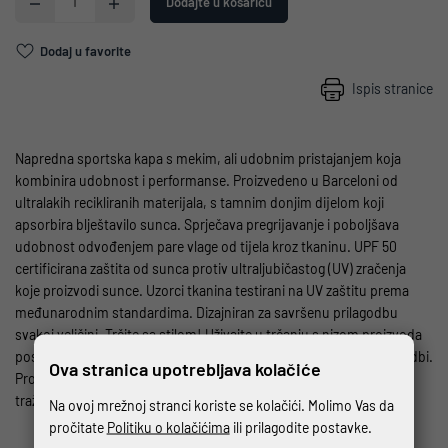
Dodajte u košaricu
Dodaj u favorite
Ispis stranice
Napredna sportska kapa s mekim, ali udobnim pristajanjem koja
kombinira udobnost i performanse. Proizvedeno u Barceloni od
ultralakih recikliranih materijala, s tamnim donjim dijelom koji
apsorbira blještavilo sunca. Sprječava pregrijavanje i poboljšava
udobnost odvođenjem pare vlage od tijela kroz tkaninu. UPF 50
certificirana zaštita od sunca protiv ultraljubičastog (UV) zračenja
koje proizvodi sunce. Uzorci tkanina testirani na UV zaštitu prema
međunarodnim standardima. Dizajniran za savršenu prilagodbu
svakoj veličini. Trčite sa stilom! Uživajte u trčanju s nizom proizvoda
posebno dizajniranih za trkače. Zaštita i svjež izgled u izvrsnoj izvedbi.
Ova stranica upotrebljava kolačiće
Pronađite pravi dodatak za kombiniranje i postignite outfit koji
tražite.
Na ovoj mrežnoj stranci koriste se kolačići. Molimo Vas da
pročitate
Politiku o kolačićima
ili prilagodite postavke.