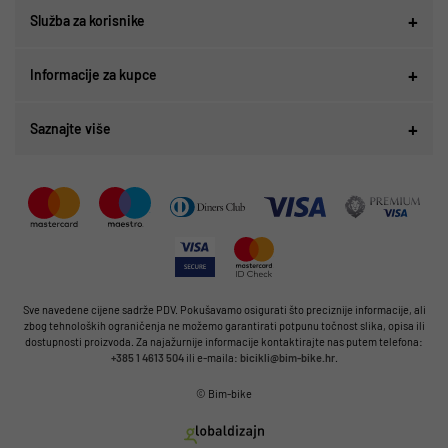
Služba za korisnike
Informacije za kupce
Saznajte više
Sve navedene cijene sadrže PDV. Pokušavamo osigurati što preciznije informacije, ali
zbog tehnoloških ograničenja ne možemo garantirati potpunu točnost slika, opisa ili
dostupnosti proizvoda. Za najažurnije informacije kontaktirajte nas putem telefona:
+385 1 4613 504
ili e-maila:
bicikli@bim-bike.hr
.
© Bim-bike