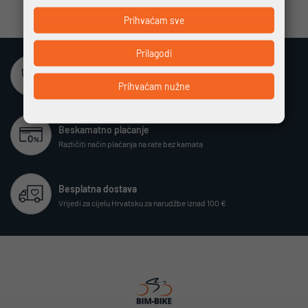
Prihvaćam sve
Prilagodi
Sigurna online kupovina
Potpuno zaštićeno i sigurno plaćanje
Prihvaćam nužne
Beskamatno plaćanje
Različiti način plaćanja na rate bez kamata
Besplatna dostava
Vrijedi za cijelu Hrvatsku za narudžbe iznad 100 €