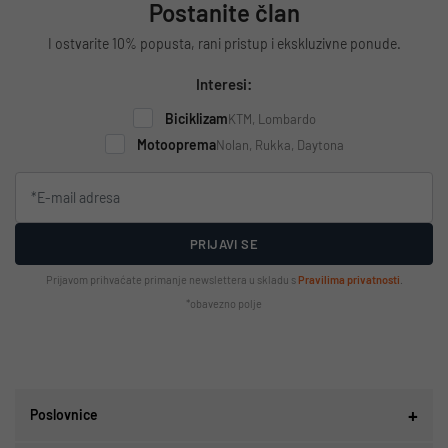
Postanite član
I ostvarite 10% popusta, rani pristup i ekskluzivne ponude.
Interesi:
Biciklizam
KTM, Lombardo
Motooprema
Nolan, Rukka, Daytona
PRIJAVI SE
Prijavom prihvaćate primanje newslettera u skladu s
Pravilima privatnosti
.
*obavezno polje
Poslovnice