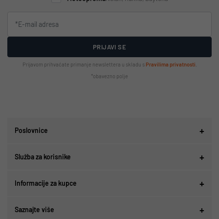
PRIJAVI SE
Prijavom prihvaćate primanje newslettera u skladu s
Pravilima privatnosti
.
*obavezno polje
Poslovnice
Služba za korisnike
Informacije za kupce
Saznajte više