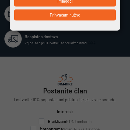
Prilagodi
Beskamatno plaćanje
Prihvaćam nužne
Različiti način plaćanja na rate bez kamata
Besplatna dostava
Vrijedi za cijelu Hrvatsku za narudžbe iznad 100 €
Postanite član
I ostvarite 10% popusta, rani pristup i ekskluzivne ponude.
Interesi:
Biciklizam
KTM, Lombardo
Motooprema
Nolan, Rukka, Daytona