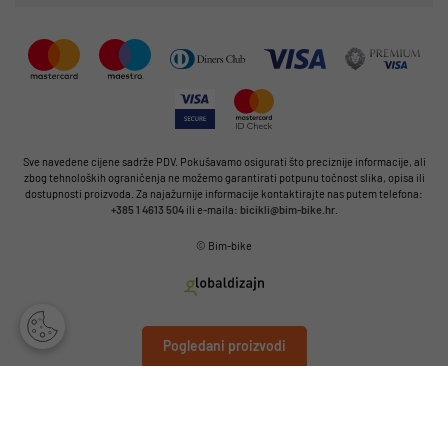
Sve navedene cijene sadrže PDV. Pokušavamo osigurati što preciznije informacije, ali
zbog tehnoloških ograničenja ne možemo garantirati potpunu točnost slika, opisa ili
dostupnosti proizvoda. Za najažurnije informacije kontaktirajte nas putem telefona:
+385 1 4613 504
ili e-maila:
bicikli@bim-bike.hr
.
© Bim-bike
Pogledani proizvodi