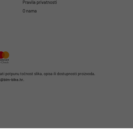
Pravila privatnosti
O nama
i potpunu točnost slika, opisa ili dostupnosti proizvoda.
li@bim-bike.hr
.