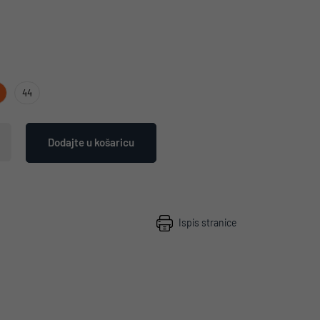
44
Dodajte u košaricu
Ispis stranice