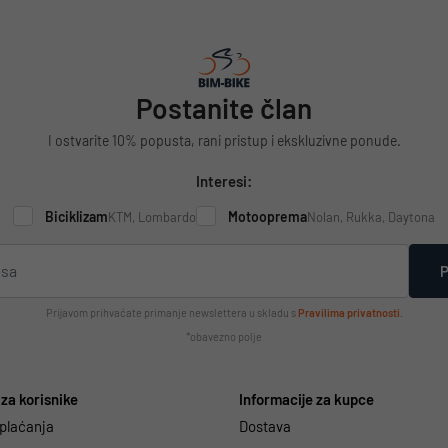
Postanite član
I ostvarite 10% popusta, rani pristup i ekskluzivne ponude.
Interesi:
Biciklizam
Motooprema
KTM, Lombardo
Nolan, Rukka, Daytona
P
Prijavom prihvaćate primanje newslettera u skladu s
Pravilima privatnosti
.
*obavezno polje
za korisnike
Informacije za kupce
 plaćanja
Dostava