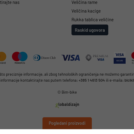
irajte nas
Veličina rame
Veličina kacige
Rukka tablica veličine
Raskid ugovora
 preciznije informacije, ali zbog tehnoloških ograničenja ne možemo garantirat
 informacije kontaktirajte nas putem telefona:
+385 1 4613 504
ili e-maila:
bicik
© Bim-bike
Pogledani proizvodi