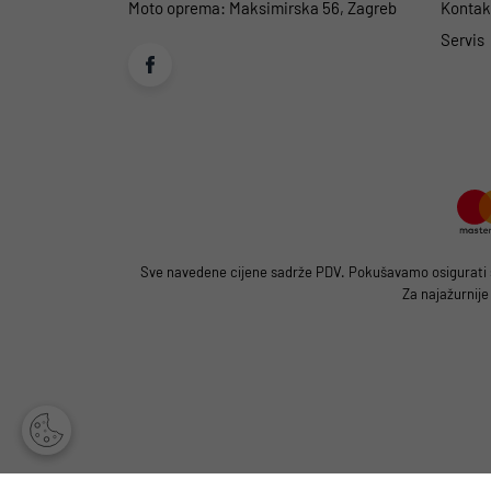
Moto oprema:
Maksimirska 56, Zagreb
Kontakt
Servis
Sve navedene cijene sadrže PDV. Pokušavamo osigurati što
Za najažurnije