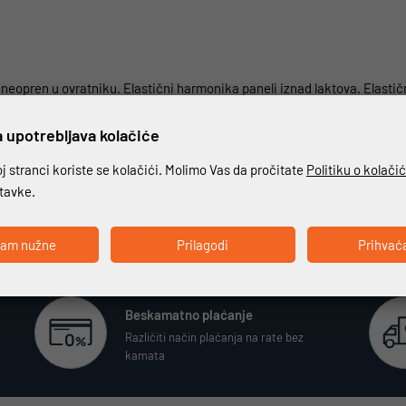
eopren u ovratniku. Elastični harmonika paneli iznad laktova. Elasti
vaka. Rukavi se završavaju patentnim zatvaračima i gumbima. Podesivi r
za remen ili oko remena. Lagana i udobna kozja koža. Dva donja džepa
 upotrebljava kolačiće
 stranci koriste se kolačići. Molimo Vas da pročitate
Politiku o kolači
stavke.
ćam nužne
Prilagodi
Prihvać
Beskamatno plaćanje
Različiti način plaćanja na rate bez
kamata