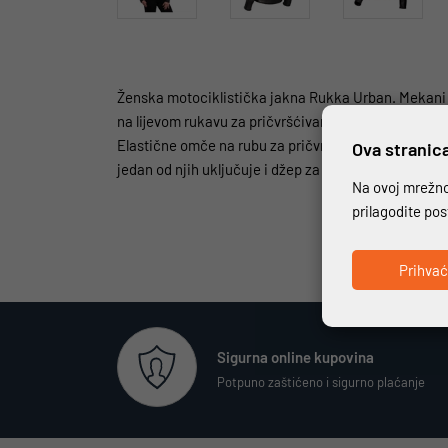
Ženska motociklistička jakna Rukka Urban. Mekani n
na lijevom rukavu za pričvršćivanje vlastitih priši
Elastične omče na rubu za pričvršćivanje na omče 
Ova stranica
jedan od njih uključuje i džep za mobitel.
Na ovoj mrežnoj
prilagodite po
Prihva
Sigurna online kupovina
Potpuno zaštićeno i sigurno plaćanje