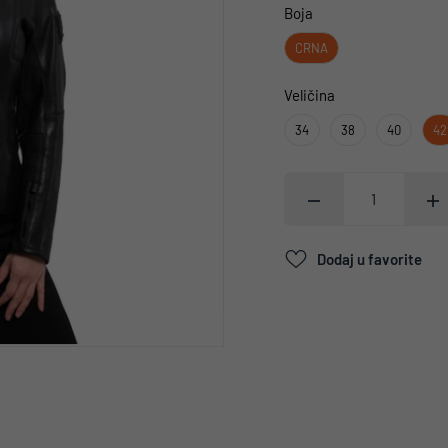
Boja
CRNA
Veličina
34
38
40
42
Dodaj u favorite