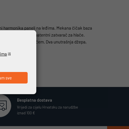
čni harmonika paneli na leđima. Mekana čičak baza
ub s gumbima. Dugi patentni zatvarač za hlače.
 s patentnim zatvaračem. Dva unutrašnja džepa,
ćima
ili
am sve
Besplatna dostava
Vrijedi za cijelu Hrvatsku za narudžbe
iznad 100 €