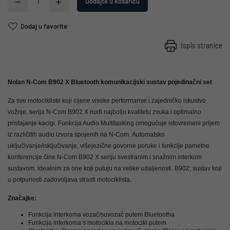
Dodajte u košaricu
Dodaj u favorite
Ispis stranice
Nolan N-Com B902 X Bluetooth komunikacijski sustav pojedinačni set
Za sve motocikliste koji cijene visoke performanse i zajedničko iskustvo
vožnje, serija N-Com B902 X nudi najbolju kvalitetu zvuka i optimalno
pristajanje kacigi.
Funkcija Audio Multitasking omogućuje istovremeni prijem
iz različitih audio izvora spojenih na N-Com.
Automatsko
uključivanje/isključivanje, višejezične govorne poruke i funkcije pametne
konferencije čine N-Com B902 X seriju svestranim i snažnim interkom
sustavom, idealnim za one koji putuju na velike udaljenosti.
B902, sustav koji
u potpunosti zadovoljava strasti motociklista.
Značajke:
Funkcija interkoma vozač/suvozač putem Bluetootha
Funkcija interkoma s motocikla na motocikl putem