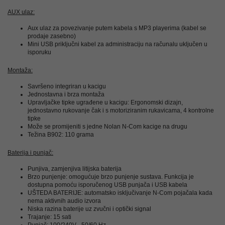
AUX ulaz:
Aux ulaz za povezivanje putem kabela s MP3 playerima (kabel se
prodaje zasebno)
Mini USB priključni kabel za administraciju na računalu uključen u
isporuku
Montaža:
Savršeno integriran u kacigu
Jednostavna i brza montaža
Upravljačke tipke ugrađene u kacigu: Ergonomski dizajn,
jednostavno rukovanje čak i s motoriziranim rukavicama, 4 kontrolne
tipke
Može se promijeniti s jedne Nolan N-Com kacige na drugu
Težina B902: 110 grama
Baterija i punjač:
Punjiva, zamjenjiva litijska baterija
Brzo punjenje: omogućuje brzo punjenje sustava.
Funkcija je
dostupna pomoću isporučenog USB punjača i USB kabela
UŠTEDA BATERIJE: automatsko isključivanje N-Com pojačala kada
nema aktivnih audio izvora
Niska razina baterije uz zvučni i optički signal
Trajanje: 15 sati
Punjač: 100/240V - 50/60 Hz