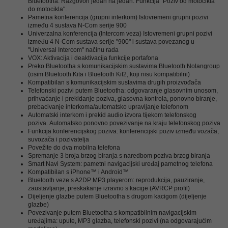
Bluetootha.
Razgovori jedan na jedan.
Funkcija "Poziv od motocikla
do motocikla".
Pametna konferencija (grupni interkom) Istovremeni grupni pozivi
između 4 sustava N-Com serije 900
Univerzalna konferencija (Intercom veza) Istovremeni grupni pozivi
između 4 N-Com sustava serije "900" i sustava povezanog u
"Universal Intercom" načinu rada
VOX: Aktivacija i deaktivacija funkcije portafona
Preko Bluetootha s komunikacijskim sustavima Bluetooth Nolangroup
(osim Bluetooth Kita i Bluetooth Kit2, koji nisu kompatibilni)
Kompatibilan s komunikacijskim sustavima drugih proizvođača
Telefonski pozivi putem Bluetootha: odgovaranje glasovnim unosom,
prihvaćanje i prekidanje poziva, glasovna kontrola, ponovno biranje,
prebacivanje interkoma/automatsko upravljanje telefonom
Automatski interkom i prekid audio izvora tijekom telefonskog
poziva.
Automatsko ponovno povezivanje na kraju telefonskog poziva
Funkcija konferencijskog poziva: konferencijski poziv između vozača,
suvozača i pozivatelja
Povežite do dva mobilna telefona
Spremanje 3 broja brzog biranja s naredbom poziva brzog biranja
Smart Navi System: pametni navigacijski uređaj pametnog telefona
Kompatibilan s iPhone™ i Android™
Bluetooth veze s A2DP MP3 playerom: reprodukcija, pauziranje,
zaustavljanje, preskakanje izravno s kacige (AVRCP profil)
Dijeljenje glazbe putem Bluetootha s drugom kacigom (dijeljenje
glazbe)
Povezivanje putem Bluetootha s kompatibilnim navigacijskim
uređajima: upute, MP3 glazba, telefonski pozivi (na odgovarajućim