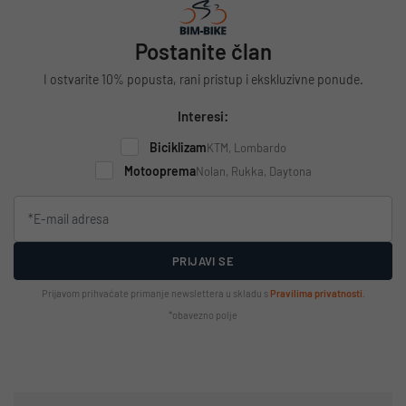
Postanite član
I ostvarite 10% popusta, rani pristup i ekskluzivne ponude.
Interesi:
Biciklizam
KTM, Lombardo
Motooprema
Nolan, Rukka, Daytona
PRIJAVI SE
Prijavom prihvaćate primanje newslettera u skladu s
Pravilima privatnosti
.
*obavezno polje