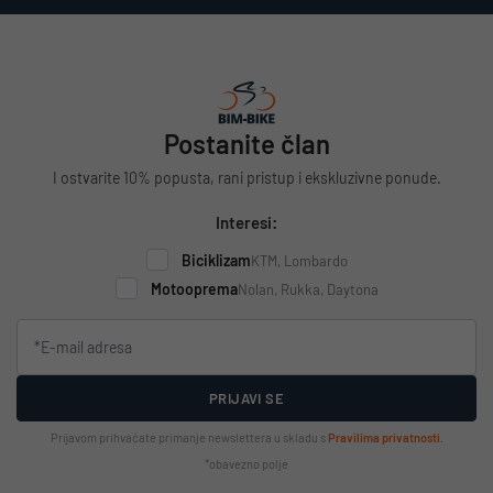
Postanite član
I ostvarite 10% popusta, rani pristup i ekskluzivne ponude.
Interesi:
Biciklizam
KTM, Lombardo
Motooprema
Nolan, Rukka, Daytona
PRIJAVI SE
Prijavom prihvaćate primanje newslettera u skladu s
Pravilima privatnosti
.
*obavezno polje