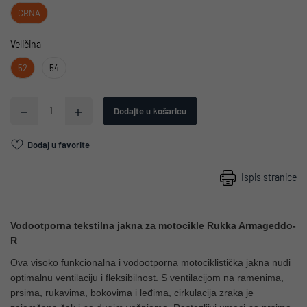
CRNA
Veličina
52
54
Dodajte u košaricu
Dodaj u favorite
Ispis stranice
Vodootporna tekstilna jakna za motocikle Rukka Armageddo-
R
Ova visoko funkcionalna i vodootporna motociklistička jakna nudi
optimalnu ventilaciju i fleksibilnost. S ventilacijom na ramenima,
prsima, rukavima, bokovima i leđima, cirkulacija zraka je