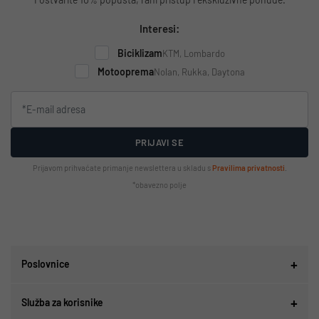
Interesi:
Biciklizam
KTM, Lombardo
Motooprema
Nolan, Rukka, Daytona
PRIJAVI SE
Prijavom prihvaćate primanje newslettera u skladu s
Pravilima privatnosti
.
*obavezno polje
Poslovnice
Služba za korisnike