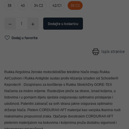
38
40
34 C2
42/C1
36 C2
Dodajte u košaricu
Dodaj u favorite
Ispis stranice
Rukka Airgobina ženske motociklističke tekstilne hlače imaju Rukka
AirCushion i Rukka Antiglide sustav protiv klizanja izrađen od Schoeller®
Keprotec® .
Dizajnirano za korištenje s Rukka StretchDry GORE-TEX
hlačama za mokro vrijeme.
Rastezljive ploče sa strane, iznad koljena, u
listovima i u gornjem dijelu sjedala osiguravaju optimalno pristajanje i
udobnost.
Patentni zatvarač sa svih strana jakne osigurava optimalno
držanje hlača.
Pleteni CORDURA® AFT materijal kao vanjska tkanina nudi
maksimalnu propusnost zraka.
Ojačanje dvostrukim CORDURA® AFT
pletenim materijalom na bokovima i koljenima pruža dodatnu sigurnost i
istovremeno prozračnost.