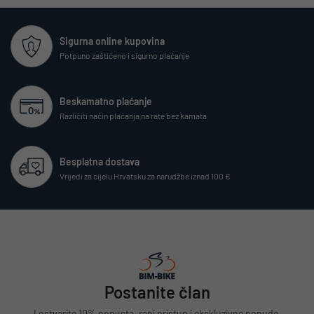
Sigurna online kupovina
Potpuno zaštićeno i sigurno plaćanje
Beskamatno plaćanje
Različiti način plaćanja na rate bez kamata
Besplatna dostava
Vrijedi za cijelu Hrvatsku za narudžbe iznad 100 €
Postanite član
I ostvarite 10% popusta, rani pristup i ekskluzivne ponude.