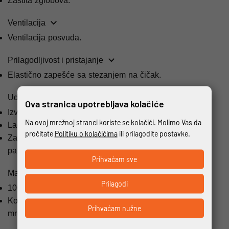
Zaštita zglobova.
Ventilacija
Ventilacija posvuda.
Prilagodljivost i pristajanje
Elastično zapešće sa stezanjem na čičak.
Udobnost i posebne karakteristike
Ova stranica upotrebljava kolačiće
Izvrsna prozračnost.
Na ovoj mrežnoj stranci koriste se kolačići. Molimo Vas da
Lagane rukavice.
pročitate
Politiku o kolačićima
ili prilagodite postavke.
Zaslon osjetljiv na dodir vrhovi prstiju na kažiprstima i
palcima.
Prihvaćam sve
Materijal
Prilagodi
100% KOŽA
Kombinacija perforirane kozje kože, zračno rastezljive
Prihvaćam nužne
mreže i neoprena.