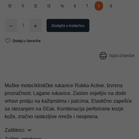
10
11
12
13
14
6
7
8
9
Dodajte u košaricu
Dodaj u favorite
Ispis stranice
Muške motociklističke rukavice Rukka Active. Izvrsna
prozračnost. Lagane rukavice. Zaslon osjetljiv na dodir
vrhovi prstiju na kažiprstima i palcima. Elastično zapešće
sa stezanjem na čičak. Kombinacija perforirane kozje
kože, zračno rastezljive mreže i neoprena.
Zaštitnici