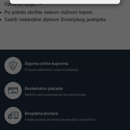
Upute za njegu
Po potrebi obrišite mekom vlažnom krpom.
Sadrži netekstilne dijelove životinjskog podrijetla.
Sigurna online kupovina
Potpuno zaštićeno i sigurno plaćanje
Beskamatno plaćanje
Različiti način plaćanja na rate bez kamata
Besplatna dostava
Vrijedi za cijelu Hrvatsku za narudžbe iznad 100 €