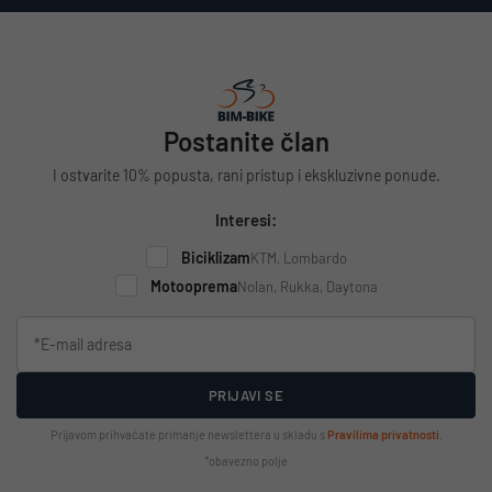
Postanite član
I ostvarite 10% popusta, rani pristup i ekskluzivne ponude.
Interesi:
Biciklizam
KTM, Lombardo
Motooprema
Nolan, Rukka, Daytona
PRIJAVI SE
Prijavom prihvaćate primanje newslettera u skladu s
Pravilima privatnosti
.
*obavezno polje