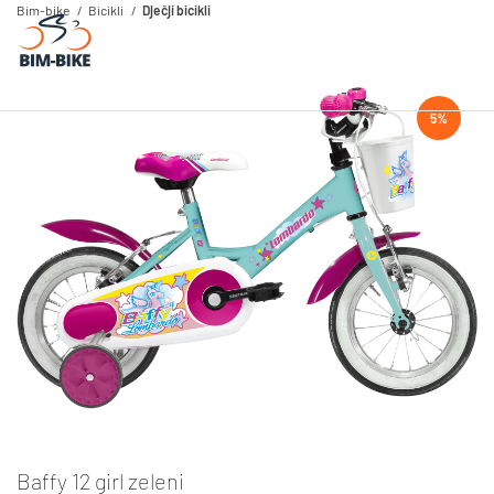
Bim-bike
Bicikli
Dječji bicikli
5%
Baffy 12 girl zeleni