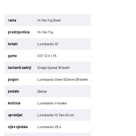
r
ama
Hi Ten Tig Steel
p
rednja vilica
Hi-Ten Tig
kota
či
Lombardo 12
“
gume
CST
12 X 1.75
lan
č
anik zadnji
Single Speed 16 teeth
pogon
Lombardo Steel 102mm/28 teeth
p
edale
Dje
č
je
ko
č
nice
Lombardo V-brake
upravlja
č
Lombardo Hi Ten 45 cm
cijev sjedala
Lombardo 25,4