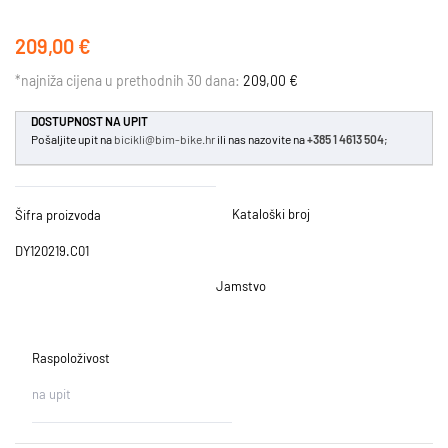
209,00 €
*najniža cijena u prethodnih 30 dana:
209,00 €
DOSTUPNOST NA UPIT
Pošaljite upit na
bicikli@bim-bike.hr
ili nas nazovite na
+385 1 4613 504
;
Kataloški broj
Šifra proizvoda
DY120219.C01
Jamstvo
Raspoloživost
na upit