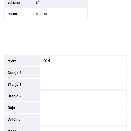
veli
č
ine
8“
te
ž
ina
9.00 kg
Mjera
KOM
Stanje 2
Stanje 3
Stanje 4
Boja
zeleni
Veličina
Model