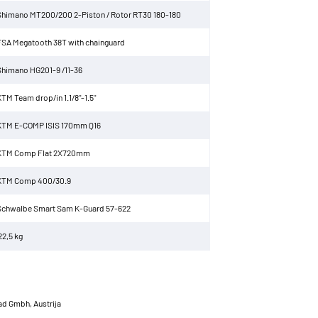
Shimano MT200/200 2-Piston / Rotor RT30 180-180
FSA Megatooth 38T with chainguard
Shimano HG201-9 /11-36
TM Team drop/in 1.1/8''-1.5''
KTM E-COMP ISIS 170mm Q16
KTM Comp Flat 2X720mm
KTM Comp 400/30.9
Schwalbe Smart Sam K-Guard 57-622
22,5 kg
ad Gmbh, Austrija