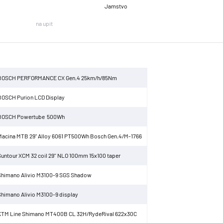
Jamstvo
na upit
BOSCH PERFORMANCE CX Gen.4 25km/h/85Nm
BOSCH Purion LCD Display
BOSCH Powertube 500Wh
Macina MTB 29" Alloy 6061 PT500Wh Bosch Gen.4/M-1766
Suntour XCM 32 coil 29'' NLO 100mm 15x100 taper
Shimano Alivio M3100-9 SGS Shadow
Shimano Alivio M3100-9 display
KTM Line Shimano MT400B CL 32H/RydeRival 622x30C