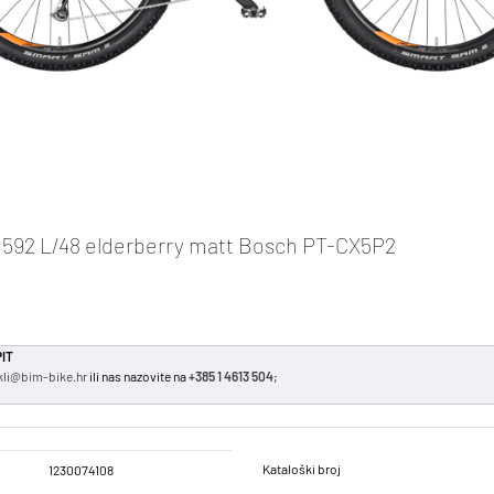
592 L/48 elderberry matt Bosch PT-CX5P2
IT
kli@bim-bike.hr
ili nas nazovite na
+385 1 4613 504
;
Kataloški broj
1230074108