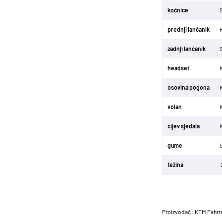
kočnice
prednji lančanik
zadnji lančanik
headset
K
osovina pogona
volan
cijev sjedala
gume
težina
Proizvođač : KTM Fahrr