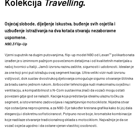
Kolekcija
Travelling
.
Osjećaj slobode, dijeljenje iskustva, buđenje svih osjetila i
uzbuđenje istraživanja na dva kotača stvaraju nezaboravne
uspomene.
N90.3 Flip-Up
Vjerni suputnik na dugim putovanjima, flip-up model N90 od Lexan™ polikarbonata
izrađen je s iznimnom pažnjom posvećenom detaljima i od kvalitetnih materijala u
našoj tvornici u Italiji. Jamči izvrsnu razinu zaštite, sigurnosti i udobnosti. Idealan je
za one koji prvi put istražuju ovaj segment kaciga. Ultra veliki vizir nudi izvrsnu
vidljivost, dok sustav dvostrukog djelovanja omogućuje sigurno otvaranje štitnika
za bradu samo jednom rukom. Airbooster tehnologija nudi maksimalnu svježinu i
ventilaciju, a kompatibilnost s N-Com sustavima znači da vozači mogu ostati
povezani gdje god se nalazili. Kaciga koja predstavlja idealnu ulaznu točku za
segment, a istovremeno zadovoljava i najzahtjevnije motocikliste. Nijedna stvar
nije ostavljena neprovjerena, a za N90-3 je također kreirana grafika kako bi joj dala
eleganciju i diskretnu sofisticiranost. Potpuno nove boje, kromatske kombinacije
koje nadilaze stvaranje tradicionalnog sklada s motociklom. Najvažnije je da se
vozač osjeća ugodno i da ostane vjeran vlastitoj osobnosti.