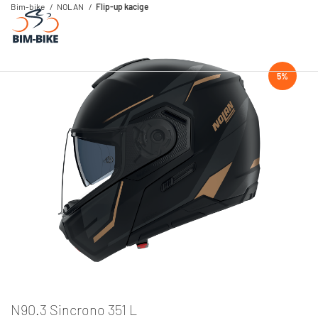
Bim-bike
NOLAN
Flip-up kacige
5%
N90.3 Sincrono 351 L