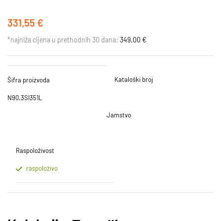
331,55 €
*najniža cijena u prethodnih 30 dana:
349,00 €
Kataloški broj
Šifra proizvoda
N90.3SI351L
Jamstvo
Raspoloživost
raspoloživo