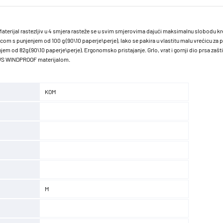
aterijal rastezljiv u 4 smjera rasteže se u svim smjerovima dajući maksimalnu slobodu k
m s punjenjem od 100 g (90\10 paperje\perje), lako se pakira u vlastitu malu vrećicu za p
jem od 82g (90\10 paperje\perje). Ergonomsko pristajanje. Grlo, vrat i gornji dio prsa zašti
AWS WINDPROOF materijalom.
KOM
M