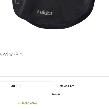
a Wind-R M
Kataloški broj
70191-M
Jamstvo
raspoloživo