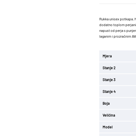
Rukka unisex potkapa. M
dodatno toplom perjanico
napust od perja s punjen
laganim i prozračnim 
Mjera
Stanje 2
Stanje 3
Stanje 4
Boja
Veličina
Model