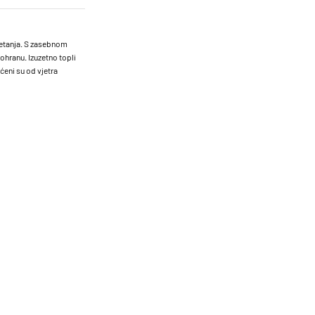
retanja. S zasebnom
ohranu. Izuzetno topli
ćeni su od vjetra