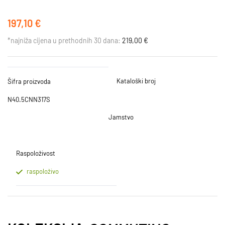
197,10 €
*najniža cijena u prethodnih 30 dana:
219,00 €
Kataloški broj
Šifra proizvoda
N40.5CNN317S
Jamstvo
Raspoloživost
raspoloživo