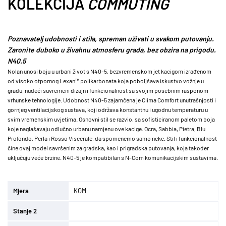
KOLEKCIJA
COMMUTING
Poznavatelj udobnosti i stila, spreman uživati ​​u svakom putovanju.
Zaronite duboko u živahnu atmosferu grada, bez obzira na prigodu.
N40.5
Nolan unosi boju u urbani život s N40-5, bezvremenskom jet kacigom izrađenom
od visoko otpornog Lexan™ polikarbonata koja poboljšava iskustvo vožnje u
gradu, nudeći suvremeni dizajn i funkcionalnost sa svojim posebnim rasponom
vrhunske tehnologije. Udobnost N40-5 zajamčena je Clima Comfort unutrašnjosti i
gornjeg ventilacijskog sustava, koji održava konstantnu i ugodnu temperaturu u
svim vremenskim uvjetima. Osnovni stil se razvio, sa sofisticiranom paletom boja
koje naglašavaju odlučno urbanu namjenu ove kacige. Ocra, Sabbia, Pietra, Blu
Profondo, Perla i Rosso Viscerale, da spomenemo samo neke. Stil i funkcionalnost
čine ovaj model savršenim za gradska, kao i prigradska putovanja, koja također
uključuju veće brzine. N40-5 je kompatibilan s N-Com komunikacijskim sustavima.
Mjera
KOM
Stanje 2