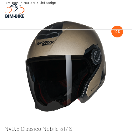
Bim-bike
NOLAN
Jet kacige
10%
N40.5 Classico Nobile 317 S