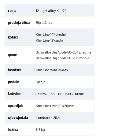
r
ama
12 Light Alloy K-1129
p
rednja vilica
Rigid Alloy
Ktm Line 14"-prednji
kota
či
Ktm Line 12"-zadnji
Schwalbe Big Apple 50-254 prednja
gume
Schwalbe Big Apple 50-203 zadnja
headset
Ktm Line Wild Buddy
p
edale
Dje
č
je
ko
č
nice
Tektro JL350-RS/J310 V-brake
upravlja
č
Ktm Line rizer 20 420mm
cijev sjedala
Lombardo 25,4
te
ž
ina
5.5 kg