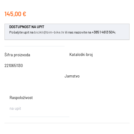
145,00 €
DOSTUPNOST NA UPIT
Pošaljite upit na
bicikli@bim-bike.hr
ili nas nazovite na
+385 1 4613 504
;
Kataloški broj
Šifra proizvoda
2210651130
Jamstvo
Raspoloživost
na upit