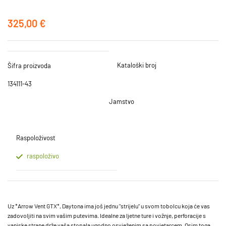
325,00 €
Kataloški broj
Šifra proizvoda
134111-43
Jamstvo
Raspoloživost
raspoloživo
Uz *Arrow Vent GTX*, Daytona ima još jednu "strijelu" u svom tobolcu koja će vas
zadovoljiti na svim vašim putevima. Idealne za ljetne ture i vožnje, perforacije s
vanjske strane drže vaša stopala ugodno osvježenim sa povjetarcem. Osim toga,