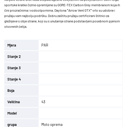
sportske kratke čizme opremljene su GORE-TEX Carbon Grey membranom koja ih
čini prozračnima i vodootpornima. Daytona *Arrow Vent GTX* vrlo su udobne i
pružaju vam najbolju podršku. Dobru zaštitu pružaju certificirani štitnici za
gležnjeve s obje strane, koji su s unutarnje strane podstavljeni posebnom pjenom
otvorenih ćelija.
Mjera
PAR
Stanje 2
Stanje 3
Stanje 4
Boja
Veličina
43
Model
grupa
Moto oprema