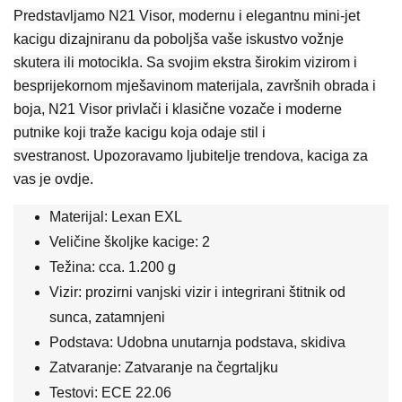
Predstavljamo N21 Visor, modernu i elegantnu mini-jet
kacigu dizajniranu da poboljša vaše iskustvo vožnje
skutera ili motocikla.
Sa svojim ekstra širokim vizirom i
besprijekornom mješavinom materijala, završnih obrada i
boja, N21 Visor privlači i klasične vozače i moderne
putnike koji traže kacigu koja odaje stil i
svestranost.
Upozoravamo ljubitelje trendova, kaciga za
vas je ovdje.
Materijal: Lexan EXL
Veličine školjke kacige: 2
Težina: cca.
1.200 g
Vizir: prozirni vanjski vizir i integrirani štitnik od
sunca, zatamnjeni
Podstava: Udobna unutarnja podstava, skidiva
Zatvaranje: Zatvaranje na čegrtaljku
Testovi: ECE 22.06