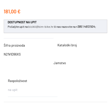
181,00 €
DOSTUPNOST NA UPIT
Pošaljite upit na
bicikli@bim-bike.hr
ili nas nazovite na
+385 1 4613 504
;
Kataloški broj
Šifra proizvoda
N21VID96XS
Jamstvo
Raspoloživost
na upit