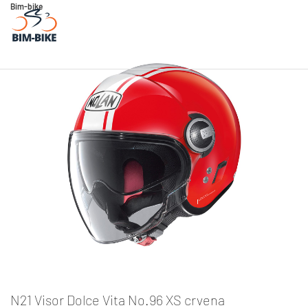
Bim-bike
N21 Visor Dolce Vita No.96 XS crvena