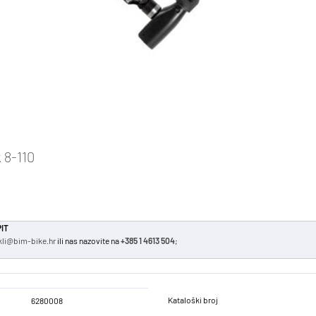
 8-110
IT
kli@bim-bike.hr
ili nas nazovite na
+385 1 4613 504
;
Kataloški broj
6280008