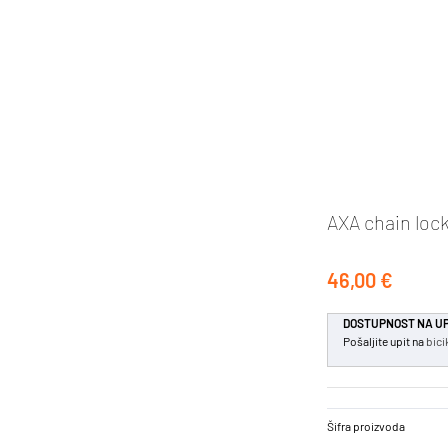
AXA chain lock
46,00 €
DOSTUPNOST NA UP
Pošaljite upit na
bici
Šifra proizvoda