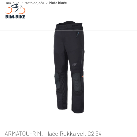
Bim-bike
Moto odjeća
Moto hlaće
ARMATOU-R M. hlače Rukka vel. C2 54