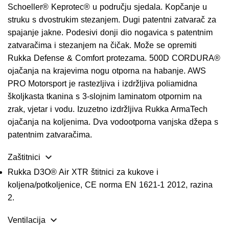
Schoeller® Keprotec® u području sjedala. Kopčanje u
struku s dvostrukim stezanjem. Dugi patentni zatvarač za
spajanje jakne. Podesivi donji dio nogavica s patentnim
zatvaračima i stezanjem na čičak. Može se opremiti
Rukka Defense & Comfort protezama. 500D CORDURA®
ojačanja na krajevima nogu otporna na habanje. AWS
PRO Motorsport je rastezljiva i izdržljiva poliamidna
školjkasta tkanina s 3-slojnim laminatom otpornim na
zrak, vjetar i vodu. Izuzetno izdržljiva Rukka ArmaTech
ojačanja na koljenima. Dva vodootporna vanjska džepa s
patentnim zatvaračima.
Zaštitnici
Rukka D3O® Air XTR štitnici za kukove i
koljena/potkoljenice, CE norma EN 1621-1 2012, razina
2.
Ventilacija