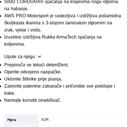
500D CORDURA® ojačanja na krajevima nogu otporna
na habanje.
AWS PRO Motorsport je rastezljiva i izdržljiva poliamidna
školjkasta tkanina s 3-slojnim laminatom otpornim na
zrak, vjetar i vodu.
Izuzetno izdržljiva Rukka ArmaTech ojačanja na
koljenima.
Upute za njegu
Preporuča se tekući deterdžent.
Operite odvojeno naopačke.
Uklonite štitnike prije pranja.
Zatvorite patentne zatvarače i pričvrstite sve preklope i
trake.
Nemojte koristiti omekšivač.
Mjera
KOM