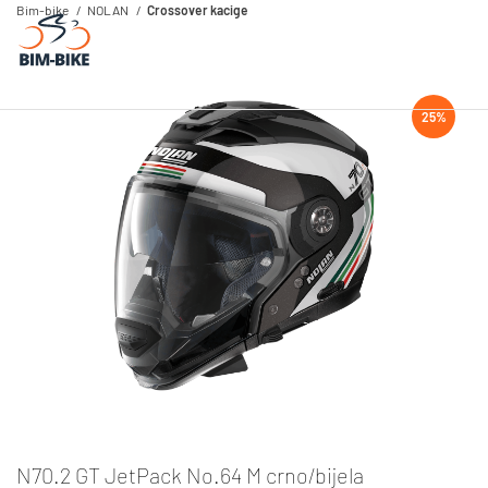
Bim-bike
NOLAN
Crossover kacige
25%
N70.2 GT JetPack No.64 M crno/bijela