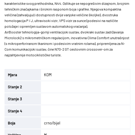
karakteristike svog prethodnika, N44. Odlikuje se nepogrešivim dizajnom, brojnim
tehničkim značajkama i širokim rasponom boja i grafike. Njegova kompaktna
veličina (zahvaljujući dostupnosti dvije vanjske veličine školjke), dvostruka
homologacija P / J, ultravisoki vizir, VPS vizir za sunce (podesivi na različite
položaje i opremljen sustavom automatskog vraćanja),
AirBooster tehnologija-gornji ventilacijski sustav, dvokraki sustav zadržavanja
Microlock2 s mikrometričkom regulacijom, inovativna Clima Comfort unutrašnjost
(s mikroperforiranom tkaninom i podesivim vratnim rolama), pripremljena za N-
Com komunikacijski sustav, čine N70-2 GT cestovnim crossover-om za
najzahtjevnije motociklističke turiste.
Mjera
KOM
Stanje 2
Stanje 3
Stanje 4
Boja
crno/bijel
Veličina
M