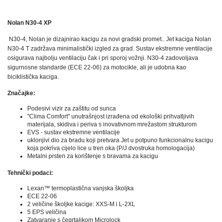
Nolan N30-4 XP
N30-4, Nolan je dizajnirao kacigu za novi gradski promet.
.
Jet kaciga Nolan
N30-4 T zadržava minimalistički izgled za grad.
Sustav ekstremne ventilacije
osigurava najbolju ventilaciju čak i pri sporoj vožnji.
N30-4 zadovoljava
sigurnosne standarde (ECE 22-06) za motocikle, ali je udobna kao
biciklistička kaciga.
Značajke:
Podesivi vizir za zaštitu od sunca
"Clima Comfort" unutrašnjost izrađena od ekološki prihvatljivih
materijala, skidiva i periva s inovativnom mrežastom strukturom
EVS - sustav ekstremne ventilacije
uklonjivi dio za bradu koji pretvara Jet u potpuno funkcionalnu kacigu
koja pokriva cijelo lice u tren oka (P/J dvostruka homologacija)
Metalni prsten za korištenje s bravama za kacigu
Tehnički podaci:
Lexan™ termoplastična vanjska školjka
ECE 22-06
2 veličine školjke kacige: XXS-M i L-2XL
5 EPS veličina
Zatvaranje s čegrtaljkom Microlock