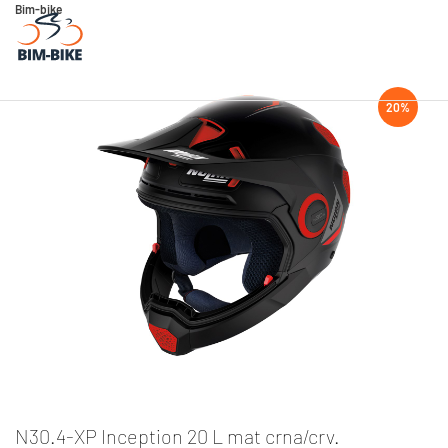
Bim-bike
20%
N30.4-XP Inception 20 L mat crna/crv.