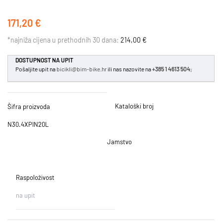
171,20 €
*najniža cijena u prethodnih 30 dana:
214,00 €
DOSTUPNOST NA UPIT
Pošaljite upit na
bicikli@bim-bike.hr
ili nas nazovite na
+385 1 4613 504
;
Kataloški broj
Šifra proizvoda
N30.4XPIN20L
Jamstvo
Raspoloživost
na upit