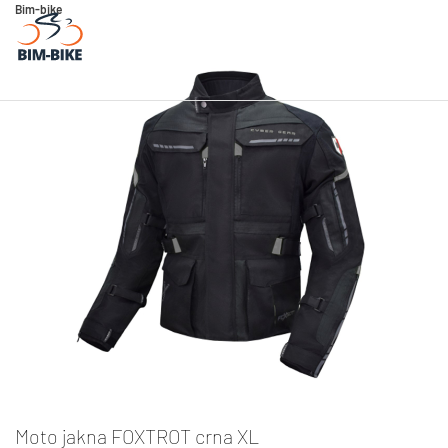
Bim-bike
Moto jakna FOXTROT crna XL