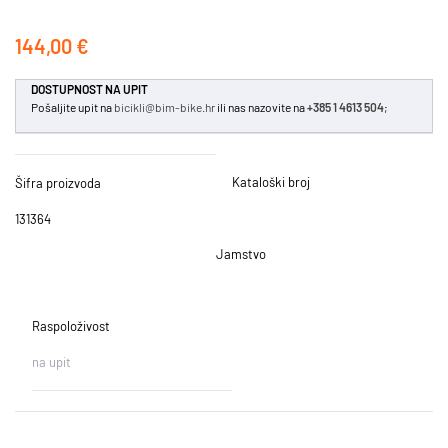
144,00 €
DOSTUPNOST NA UPIT
Pošaljite upit na
bicikli@bim-bike.hr
ili nas nazovite na
+385 1 4613 504
;
Kataloški broj
Šifra proizvoda
131364
Jamstvo
Raspoloživost
na upit